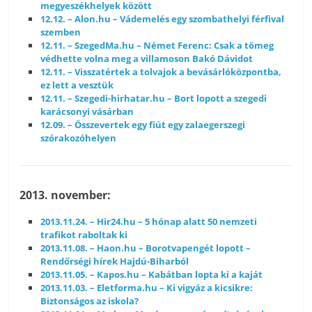
megyeszékhelyek között
12.12. – Alon.hu – Vádemelés egy szombathelyi férfival
szemben
12.11. – SzegedMa.hu – Német Ferenc: Csak a tömeg
védhette volna meg a villamoson Bakó Dávidot
12.11. – Visszatértek a tolvajok a bevásárlóközpontba,
ez lett a vesztük
12.11. – Szegedi-hirhatar.hu – Bort lopott a szegedi
karácsonyi vásárban
12.09. – Összevertek egy fiút egy zalaegerszegi
szórakozóhelyen
2013. november:
2013.11.24. – Hir24.hu – 5 hónap alatt 50 nemzeti
trafikot raboltak ki
2013.11.08. – Haon.hu – Borotvapengét lopott –
Rendőrségi hírek Hajdú-Biharból
2013.11.05. – Kapos.hu – Kabátban lopta ki a kaját
2013.11.03. – Eletforma.hu – Ki vigyáz a kicsikre:
Biztonságos az iskola?