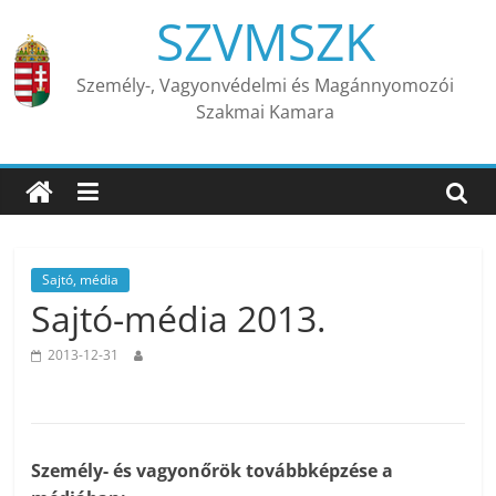
Skip
SZVMSZK
to
content
Személy-, Vagyonvédelmi és Magánnyomozói
Szakmai Kamara
Sajtó, média
Sajtó-média 2013.
2013-12-31
Személy- és vagyonőrök továbbképzése a