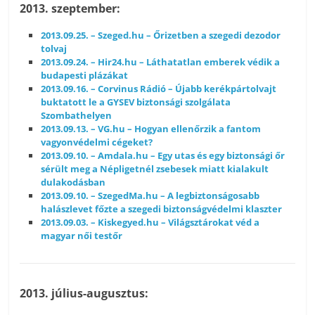
2013. szeptember:
2013.09.25. – Szeged.hu – Őrizetben a szegedi dezodor
tolvaj
2013.09.24. – Hir24.hu – Láthatatlan emberek védik a
budapesti plázákat
2013.09.16. – Corvinus Rádió – Újabb kerékpártolvajt
buktatott le a GYSEV biztonsági szolgálata
Szombathelyen
2013.09.13. – VG.hu – Hogyan ellenőrzik a fantom
vagyonvédelmi cégeket?
2013.09.10. – Amdala.hu – Egy utas és egy biztonsági őr
sérült meg a Népligetnél zsebesek miatt kialakult
dulakodásban
2013.09.10. – SzegedMa.hu – A legbiztonságosabb
halászlevet főzte a szegedi biztonságvédelmi klaszter
2013.09.03. – Kiskegyed.hu – Világsztárokat véd a
magyar női testőr
2013. július-augusztus: