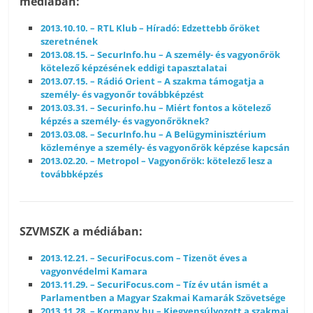
médiában:
2013.10.10. – RTL Klub – Híradó: Edzettebb őröket
szeretnének
2013.08.15. – SecurInfo.hu – A személy- és vagyonőrök
kötelező képzésének eddigi tapasztalatai
2013.07.15. – Rádió Orient – A szakma támogatja a
személy- és vagyonőr továbbképzést
2013.03.31. – Securinfo.hu – Miért fontos a kötelező
képzés a személy- és vagyonőröknek?
2013.03.08. – SecurInfo.hu – A Belügyminisztérium
közleménye a személy- és vagyonőrök képzése kapcsán
2013.02.20. – Metropol – Vagyonőrök: kötelező lesz a
továbbképzés
SZVMSZK a médiában:
2013.12.21. – SecuriFocus.com – Tizenöt éves a
vagyonvédelmi Kamara
2013.11.29. – SecuriFocus.com – Tíz év után ismét a
Parlamentben a Magyar Szakmai Kamarák Szövetsége
2013.11.28. – Kormany.hu – Kiegyensúlyozott a szakmai