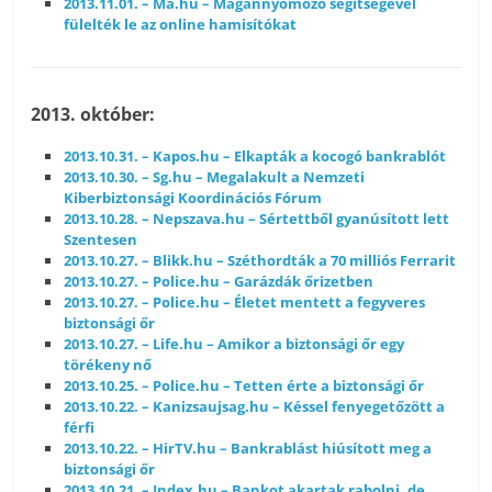
2013.11.01. – Ma.hu – Magánnyomozó segítségével
fülelték le az online hamisítókat
2013. október:
2013.10.31. – Kapos.hu – Elkapták a kocogó bankrablót
2013.10.30. – Sg.hu – Megalakult a Nemzeti
Kiberbiztonsági Koordinációs Fórum
2013.10.28. – Nepszava.hu – Sértettből gyanúsított lett
Szentesen
2013.10.27. – Blikk.hu – Széthordták a 70 milliós Ferrarit
2013.10.27. – Police.hu – Garázdák őrizetben
2013.10.27. – Police.hu – Életet mentett a fegyveres
biztonsági őr
2013.10.27. – Life.hu – Amikor a biztonsági őr egy
törékeny nő
2013.10.25. – Police.hu – Tetten érte a biztonsági őr
2013.10.22. – Kanizsaujsag.hu – Késsel fenyegetőzött a
férfi
2013.10.22. – HirTV.hu – Bankrablást hiúsított meg a
biztonsági őr
2013.10.21. – Index.hu – Bankot akartak rabolni, de