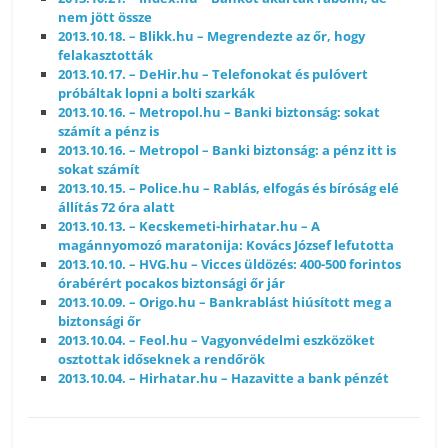
nem jött össze
2013.10.18. – Blikk.hu – Megrendezte az őr, hogy
felakasztották
2013.10.17. – DeHir.hu – Telefonokat és pulóvert
próbáltak lopni a bolti szarkák
2013.10.16. – Metropol.hu – Banki biztonság: sokat
számít a pénz is
2013.10.16. – Metropol – Banki biztonság: a pénz itt is
sokat számít
2013.10.15. – Police.hu – Rablás, elfogás és bíróság elé
állítás 72 óra alatt
2013.10.13. – Kecskemeti-hirhatar.hu – A
magánnyomozó maratonija: Kovács József lefutotta
2013.10.10. – HVG.hu – Vicces üldözés: 400-500 forintos
órabérért pocakos biztonsági őr jár
2013.10.09. – Origo.hu – Bankrablást hiúsított meg a
biztonsági őr
2013.10.04. – Feol.hu – Vagyonvédelmi eszközöket
osztottak időseknek a rendőrök
2013.10.04. – Hirhatar.hu – Hazavitte a bank pénzét