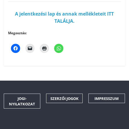
A jelentkezési lap és annak mellékleteit ITT
TALÁLJA.
Megosztás:
JOGI-
SZERZŐI JOGOK
IMPRESSZUM
NYILATKOZAT