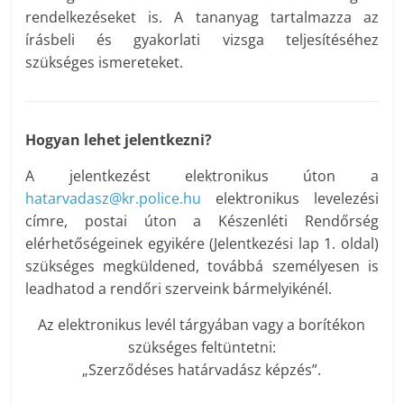
rendelkezéseket is. A tananyag tartalmazza az
írásbeli és gyakorlati vizsga teljesítéséhez
szükséges ismereteket.
Hogyan lehet jelentkezni?
A jelentkezést elektronikus úton a
hatarvadasz@kr.police.hu
elektronikus levelezési
címre, postai úton a Készenléti Rendőrség
elérhetőségeinek egyikére (Jelentkezési lap 1. oldal)
szükséges megküldened, továbbá személyesen is
leadhatod a rendőri szerveink bármelyikénél.
Az elektronikus levél tárgyában vagy a borítékon
szükséges feltüntetni:
„Szerződéses határvadász képzés”.