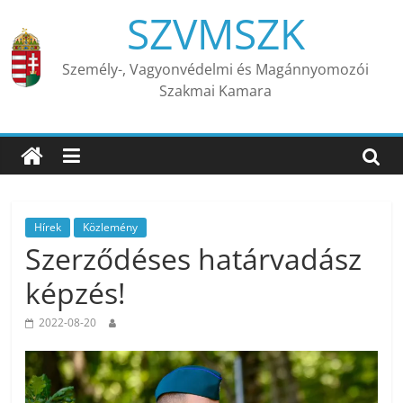
Skip
SZVMSZK
to
content
Személy-, Vagyonvédelmi és Magánnyomozói
Szakmai Kamara
Hírek
Közlemény
Szerződéses határvadász
képzés!
2022-08-20