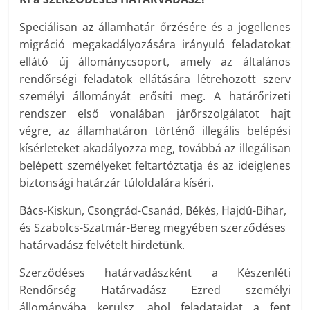
Speciálisan az államhatár őrzésére és a jogellenes
migráció megakadályozására irányuló feladatokat
ellátó új állománycsoport, amely az általános
rendőrségi feladatok ellátására létrehozott szerv
személyi állományát erősíti meg. A határőrizeti
rendszer első vonalában járőrszolgálatot hajt
végre, az államhatáron történő illegális belépési
kísérleteket akadályozza meg, továbbá az illegálisan
belépett személyeket feltartóztatja és az ideiglenes
biztonsági határzár túloldalára kíséri.
Bács-Kiskun, Csongrád-Csanád, Békés, Hajdú-Bihar,
és Szabolcs-Szatmár-Bereg megyében szerződéses
határvadász felvételt hirdetünk.
Szerződéses határvadászként a Készenléti
Rendőrség Határvadász Ezred személyi
állományába kerülsz, ahol feladataidat a fent