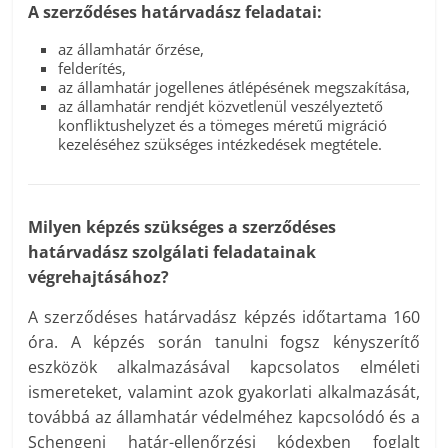
A szerződéses határvadász feladatai:
az államhatár őrzése,
felderítés,
az államhatár jogellenes átlépésének megszakítása,
az államhatár rendjét közvetlenül veszélyeztető
konfliktushelyzet és a tömeges méretű migráció
kezeléséhez szükséges intézkedések megtétele.
Milyen képzés szükséges a szerződéses
határvadász szolgálati feladatainak
végrehajtásához?
A szerződéses határvadász képzés időtartama 160
óra. A képzés során tanulni fogsz kényszerítő
eszközök alkalmazásával kapcsolatos elméleti
ismereteket, valamint azok gyakorlati alkalmazását,
továbbá az államhatár védelméhez kapcsolódó és a
Schengeni határ-ellenőrzési kódexben foglalt