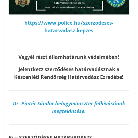
https://www.police.hu/szerzodeses-
hatarvadasz-kepzes
Vegyél részt államhatárunk védelmében!
Jelentkezz szerződéses határvadásznak a
Készenléti Rendőrség Határvadász Ezredébe!
Dr. Pintér Sándor belügyminiszter felhívásának
megtekintése.
Ki a SZERZŐDÉSES HATÁRVADÁSZ?