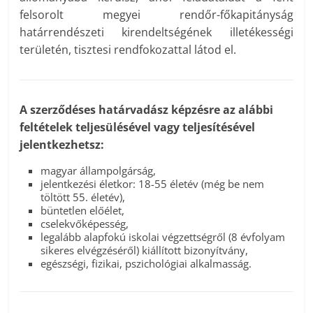
felsorolt megyei rendőr-főkapitányság
határrendészeti kirendeltségének illetékességi
területén, tisztesi rendfokozattal látod el.
A szerződéses határvadász képzésre az alábbi
feltételek teljesülésével vagy teljesítésével
jelentkezhetsz:
magyar állampolgárság,
jelentkezési életkor: 18-55 életév (még be nem
töltött 55. életév),
büntetlen előélet,
cselekvőképesség,
legalább alapfokú iskolai végzettségről (8 évfolyam
sikeres elvégzéséről) kiállított bizonyítvány,
egészségi, fizikai, pszichológiai alkalmasság.