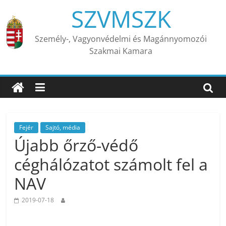
Skip
SZVMSZK
to
content
Személy-, Vagyonvédelmi és Magánnyomozói
Szakmai Kamara
Fejér
Sajtó, média
Újabb őrző-védő
céghálózatot számolt fel a
NAV
2019-07-18