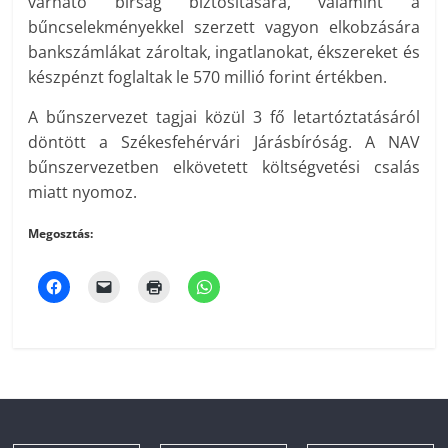
várható bírság biztosítására, valamint a
bűncselekményekkel szerzett vagyon elkobzására
bankszámlákat zároltak, ingatlanokat, ékszereket és
készpénzt foglaltak le 570 millió forint értékben.
A bűnszervezet tagjai közül 3 fő letartóztatásáról
döntött a Székesfehérvári Járásbíróság. A NAV
bűnszervezetben elkövetett költségvetési csalás
miatt nyomoz.
Megosztás: