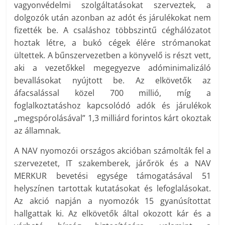
vagyonvédelmi szolgáltatásokat szerveztek, a
dolgozók után azonban az adót és járulékokat nem
fizették be. A csaláshoz többszintű céghálózatot
hoztak létre, a bukó cégek élére strómanokat
ültettek. A bűnszervezetben a könyvelő is részt vett,
aki a vezetőkkel megegyezve adóminimalizáló
bevallásokat nyújtott be. Az elkövetők az
áfacsalással közel 700 millió, míg a
foglalkoztatáshoz kapcsolódó adók és járulékok
„megspórolásával” 1,3 milliárd forintos kárt okoztak
az államnak.
A NAV nyomozói országos akcióban számolták fel a
szervezetet, IT szakemberek, járőrök és a NAV
MERKUR bevetési egysége támogatásával 51
helyszínen tartottak kutatásokat és lefoglalásokat.
Az akció napján a nyomozók 15 gyanúsítottat
hallgattak ki. Az elkövetők által okozott kár és a