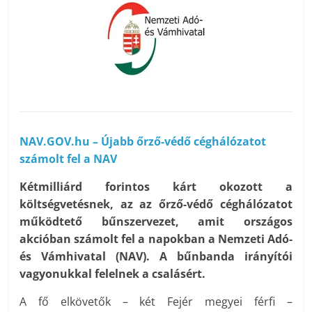
NAV.GOV.hu – Újabb őrző-védő céghálózatot
számolt fel a NAV
Kétmilliárd forintos kárt okozott a
költségvetésnek, az az őrző-védő céghálózatot
működtető bűnszervezet, amit országos
akcióban számolt fel a napokban a Nemzeti Adó-
és Vámhivatal (NAV). A bűnbanda irányítói
vagyonukkal felelnek a csalásért.
A fő elkövetők – két Fejér megyei férfi –