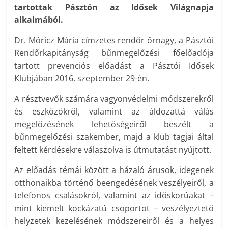
tartottak Pásztón az Idősek Világnapja
alkalmából.
Dr. Móricz Mária címzetes rendőr őrnagy, a Pásztói
Rendőrkapitányság bűnmegelőzési főelőadója
tartott prevenciós előadást a Pásztói Idősek
Klubjában 2016. szeptember 29-én.
A résztvevők számára vagyonvédelmi módszerekről
és eszközökről, valamint az áldozattá válás
megelőzésének lehetőségeiről beszélt a
bűnmegelőzési szakember, majd a klub tagjai által
feltett kérdésekre válaszolva is útmutatást nyújtott.
Az előadás témái között a házaló árusok, idegenek
otthonaikba történő beengedésének veszélyeiről, a
telefonos csalásokról, valamint az időskorúakat –
mint kiemelt kockázatú csoportot – veszélyeztető
helyzetek kezelésének módszereiről és a helyes