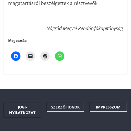
magatartásról beszélgettek a résztvevők.
Nógrád Megyei Rendőr-főkapitányság
Megosztás:
JOGI-
SZERZŐI JOGOK
IMPRESSZUM
NYILATKOZAT