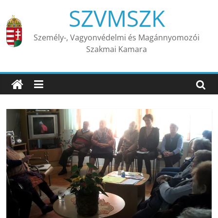
Skip
SZVMSZK
to
content
Személy-, Vagyonvédelmi és Magánnyomozói
Szakmai Kamara