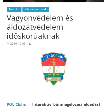
Nógrád
Vármegyei hírek
Vagyonvédelem és
áldozatvédelem
időskorúaknak
2016-10-05
POLICE.hu
–
Interaktív bűnmegelőzési előadást