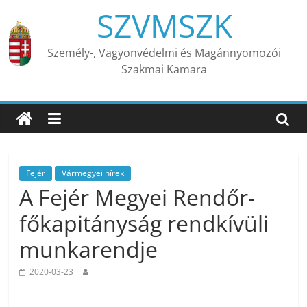
Skip
SZVMSZK
to
content
Személy-, Vagyonvédelmi és Magánnyomozói
Szakmai Kamara
Fejér
Vármegyei hírek
A Fejér Megyei Rendőr-
főkapitányság rendkívüli
munkarendje
2020-03-23