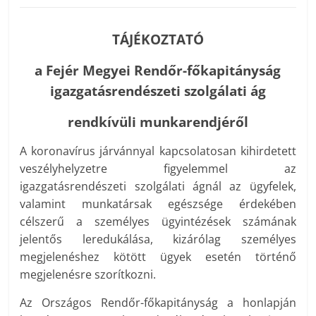
TÁJÉKOZTATÓ
a Fejér Megyei Rendőr-főkapitányság
igazgatásrendészeti szolgálati ág
rendkívüli munkarendjéről
A koronavírus járvánnyal kapcsolatosan kihirdetett
veszélyhelyzetre figyelemmel az
igazgatásrendészeti szolgálati ágnál az ügyfelek,
valamint munkatársak egészsége érdekében
célszerű a személyes ügyintézések számának
jelentős leredukálása, kizárólag személyes
megjelenéshez kötött ügyek esetén történő
megjelenésre szorítkozni.
Az Országos Rendőr-főkapitányság a honlapján