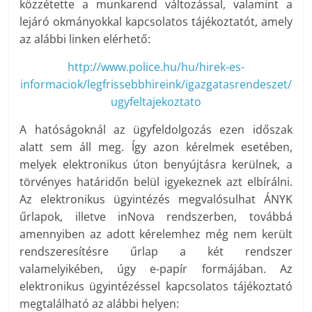
közzétette a munkarend változással, valamint a
lejáró okmányokkal kapcsolatos tájékoztatót, amely
az alábbi linken elérhető:
http://www.police.hu/hu/hirek-es-
informaciok/legfrissebbhireink/igazgatasrendeszet/
ugyfeltajekoztato
A hatóságoknál az ügyfeldolgozás ezen időszak
alatt sem áll meg. Így azon kérelmek esetében,
melyek elektronikus úton benyújtásra kerülnek, a
törvényes határidőn belül igyekeznek azt elbírálni.
Az elektronikus ügyintézés megvalósulhat ÁNYK
űrlapok, illetve inNova rendszerben, továbbá
amennyiben az adott kérelemhez még nem került
rendszeresítésre űrlap a két rendszer
valamelyikében, úgy e-papír formájában. Az
elektronikus ügyintézéssel kapcsolatos tájékoztató
megtalálható az alábbi helyen: