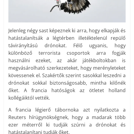
Jelenleg négy sast képeznek ki arra, hogy elkapják és
hatástalanítsák a légtérben illetéktelenül repülő
távirányítású drónokat. Félő ugyanis, hogy
különböző terrorista csoportok arra fogják
használni ezeket, az akár játékboltokban is
megvásárolható szerkezeteket, hogy merényleteket
kövessenek el. Szakértők szerint sasokkal leszedni a
drónokat sokkal biztonságosabb, mintha kilőnék
őket. A francia hatóságok az ötletet holland
kollégáiktól vették.
A francia légierő tábornoka azt nyilatkozta a
Reuters hírügynökségnek, hogy a madarak több
ezer méterről ki tudják szúrni a drónokat és
hatástalanítani tudják őket.