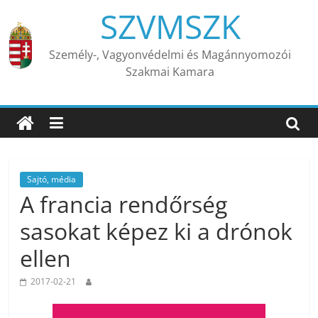
Skip
SZVMSZK
to
content
Személy-, Vagyonvédelmi és Magánnyomozói
Szakmai Kamara
Sajtó, média
A francia rendőrség
sasokat képez ki a drónok
ellen
2017-02-21