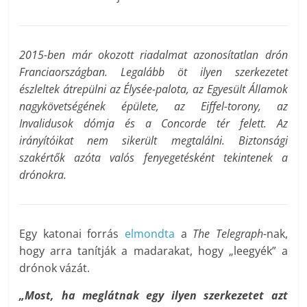
2015-ben már okozott riadalmat azonosítatlan drón
Franciaországban. Legalább öt ilyen szerkezetet
észleltek átrepülni az Élysée-palota, az Egyesült Államok
nagykövetségének épülete, az Eiffel-torony, az
Invalidusok dómja és a Concorde tér felett. Az
irányítóikat nem sikerült megtalálni. Biztonsági
szakértők azóta valós fenyegetésként tekintenek a
drónokra.
Egy katonai forrás
elmondta
a
The Telegraph-
nak,
hogy arra tanítják a madarakat, hogy „leegyék” a
drónok vázát.
„Most, ha meglátnak egy ilyen szerkezetet azt