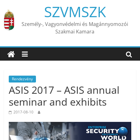
Skip
SZVMSZK
to
content
Személy-, Vagyonvédelmi és Magánnyomozói
Szakmai Kamara
Rendezvény
ASIS 2017 – ASIS annual
seminar and exhibits
2017-08-10