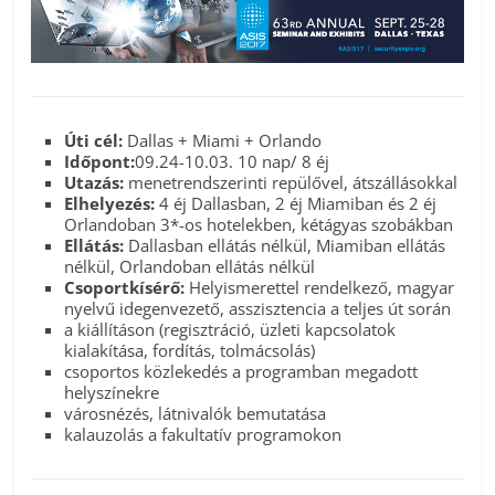
Úti cél:
Dallas + Miami + Orlando
Időpont:
09.24-10.03. 10 nap/ 8 éj
Utazás:
menetrendszerinti repülővel, átszállásokkal
Elhelyezés:
4 éj Dallasban, 2 éj Miamiban és 2 éj
Orlandoban 3*-os hotelekben, kétágyas szobákban
Ellátás:
Dallasban ellátás nélkül, Miamiban ellátás
nélkül, Orlandoban ellátás nélkül
Csoportkísérő:
Helyismerettel rendelkező, magyar
nyelvű idegenvezető, asszisztencia a teljes út során
a kiállításon (regisztráció, üzleti kapcsolatok
kialakítása, fordítás, tolmácsolás)
csoportos közlekedés a programban megadott
helyszínekre
városnézés, látnivalók bemutatása
kalauzolás a fakultatív programokon