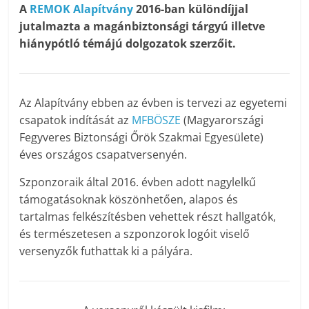
A
REMOK Alapítvány
2016-ban különdíjjal
jutalmazta a magánbiztonsági tárgyú illetve
hiánypótló témájú dolgozatok szerzőit.
Az Alapítvány ebben az évben is tervezi az egyetemi
csapatok indítását az
MFBÖSZE
(Magyarországi
Fegyveres Biztonsági Őrök Szakmai Egyesülete)
éves országos csapatversenyén.
Szponzoraik által 2016. évben adott nagylelkű
támogatásoknak köszönhetően, alapos és
tartalmas felkészítésben vehettek részt hallgatók,
és természetesen a szponzorok logóit viselő
versenyzők futhattak ki a pályára.