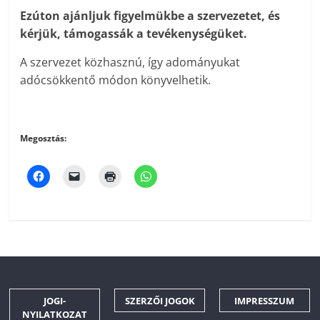
Ezúton ajánljuk figyelmükbe a szervezetet, és
kérjük, támogassák a tevékenységüket.
A szervezet közhasznú, így adományukat
adócsökkentő módon könyvelhetik.
Megosztás:
JOGI-
SZERZŐI JOGOK
IMPRESSZUM
NYILATKOZAT