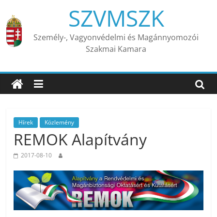
Skip
SZVMSZK
to
content
Személy-, Vagyonvédelmi és Magánnyomozói
Szakmai Kamara
Hírek
Közlemény
REMOK Alapítvány
2017-08-10