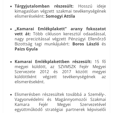
Tárgyjutalomban részesült:
Hosszú ideje
kimagaslóan végzett szakmai tevékenységének
elismeréseként:
Somogyi Attila
„Kamarai Emlékplakett” arany fokozatot
vett át:
Több cikluson keresztül odaadással,
nagy precizitással végzett Pénzügyi Ellenőrző
Bizottság tagi munkájukért:
Boros László
és
Paizs Gyula
Kamarai Emlékplakettben részesült:
15 fő
megyei küldött, az SZVMSZK Fejér Megyei
Szervezete 2012 és 2017 között megyei
küldöttként végzett tevékenységének az
elismeréseként.
Elismerésben részesültek továbbá a Személy-.
Vagyonvédelmi és Magánnyomozói Szakmai
Kamara Fejér Megyei Szervezetével
együttműködő stratégiai partnerek képviselői