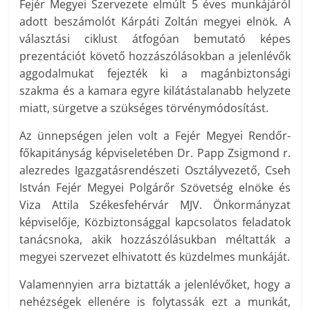
Fejér Megyei Szervezete elmúlt 5 éves munkájáról
adott beszámolót Kárpáti Zoltán megyei elnök. A
választási ciklust átfogóan bemutató képes
prezentációt követő hozzászólásokban a jelenlévők
aggodalmukat fejezték ki a magánbiztonsági
szakma és a kamara egyre kilátástalanabb helyzete
miatt, sürgetve a szükséges törvénymódosítást.
Az ünnepségen jelen volt a Fejér Megyei Rendőr-
főkapitányság képviseletében Dr. Papp Zsigmond r.
alezredes Igazgatásrendészeti Osztályvezető, Cseh
István Fejér Megyei Polgárőr Szövetség elnöke és
Viza Attila Székesfehérvár MJV. Önkormányzat
képviselője, Közbiztonsággal kapcsolatos feladatok
tanácsnoka, akik hozzászólásukban méltatták a
megyei szervezet elhivatott és küzdelmes munkáját.
Valamennyien arra biztatták a jelenlévőket, hogy a
nehézségek ellenére is folytassák ezt a munkát,