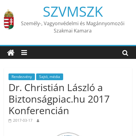
Skip
SZVMSZK
to
content
Személy-, Vagyonvédelmi és Magánnyomozói
Szakmai Kamara
Rendezvény
Sajtó, média
Dr. Christián László a
Biztonságpiac.hu 2017
Konferencián
2017-03-17