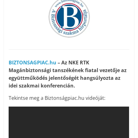
BIZTONSAGPIAC.hu
– Az NKE RTK
Magánbiztonsági tanszékének fiatal vezetője az
együttműködés jelentőségét hangsúlyozta az
idei szakmai konferencián.
Tekintse meg a Biztonságpiac.hu videóját: