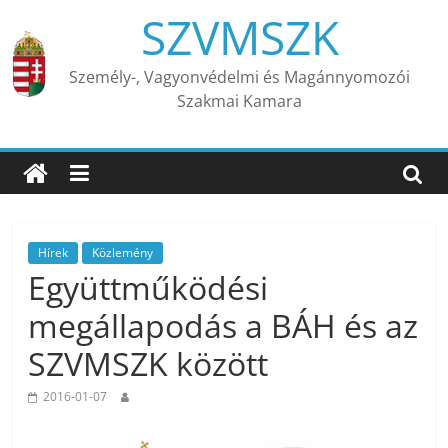
Skip
SZVMSZK
to
content
Személy-, Vagyonvédelmi és Magánnyomozói
Szakmai Kamara
Hírek
Közlemény
Együttműködési
megállapodás a BÁH és az
SZVMSZK között
2016-01-07