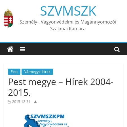
Skip
SZVMSZK
to
content
Személy-, Vagyonvédelmi és Magánnyomozói
Szakmai Kamara
Pest
Vármegyei hírek
Pest megye – Hírek 2004-
2015.
2015-12-31