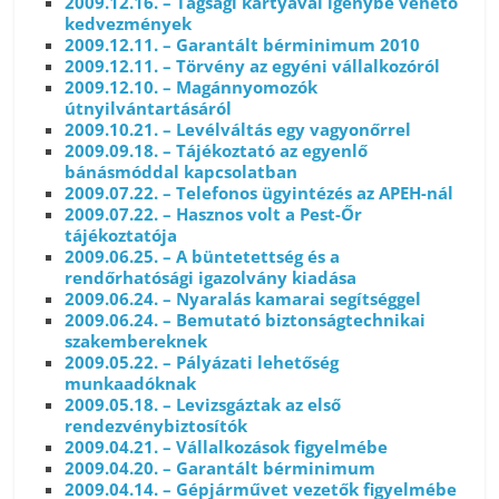
2009.12.16. – Tagsági kártyával igénybe vehető
kedvezmények
2009.12.11. – Garantált bérminimum 2010
2009.12.11. – Törvény az egyéni vállalkozóról
2009.12.10. – Magánnyomozók
útnyilvántartásáról
2009.10.21. – Levélváltás egy vagyonőrrel
2009.09.18. – Tájékoztató az egyenlő
bánásmóddal kapcsolatban
2009.07.22. – Telefonos ügyintézés az APEH-nál
2009.07.22. – Hasznos volt a Pest-Őr
tájékoztatója
2009.06.25. – A büntetettség és a
rendőrhatósági igazolvány kiadása
2009.06.24. – Nyaralás kamarai segítséggel
2009.06.24. – Bemutató biztonságtechnikai
szakembereknek
2009.05.22. – Pályázati lehetőség
munkaadóknak
2009.05.18. – Levizsgáztak az első
rendezvénybiztosítók
2009.04.21. – Vállalkozások figyelmébe
2009.04.20. – Garantált bérminimum
2009.04.14. – Gépjárművet vezetők figyelmébe