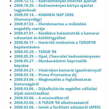
2008.12.12. – Kedvezményes internet ajánlat
2008.10.20. – Kedvezményes kártya ajánlat
tagjainknak
2008.09.14. – KAMARAI NAP 2008.
(Domonyvölgy)
2008.07.03. – Illetékmentes a működési
engedély cseréje
2008.07.01. – Későbbre halasztották a kamarai
választást és küldöttgyűlést
2008.06.17. – Határidő módosítás a TEÁOR’08
bejelentésére
2008.05.29. – TEÁOR ’08
2008.05.29. – Opel, Chevrolet kedvezményesen
2008.05.27. – Munkavédelmi képviselők
képzése
2008.04.21. – Vásároljon kamarai igazolvánnyal!
2008.03.18. – Prima Primissima díj
2008.03.06. – Megbeszélés a foglalkoztatás
biztonságáról
2008.03.06. – Díjkalkulációs segédlet vállalási
díjak számításához
2008.03.06. – A minimálbérről
2008.03.06. – A TEÁOR ’08 alkalmazásáról
2008.03.06. – Ismét a fordított adózásról (APEH)