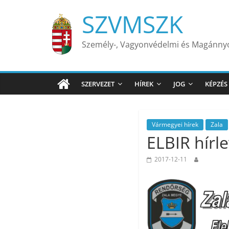
Skip
SZVMSZK
to
content
Személy-, Vagyonvédelmi és Magánn
SZERVEZET
HÍREK
JOG
KÉPZÉS
Vármegyei hírek
Zala
ELBIR hírle
2017-12-11