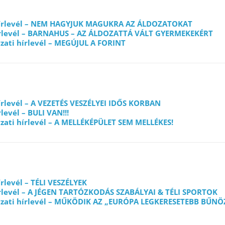
 hírlevél – NEM HAGYJUK MAGUKRA AZ ÁLDOZATOKAT
hírlevél – BARNAHUS – AZ ÁLDOZATTÁ VÁLT GYERMEKEKÉRT
ati hírlevél – MEGÚJUL A FORINT
hírlevél – A VEZETÉS VESZÉLYEI IDŐS KORBAN
levél – BULI VAN!!!
ati hírlevél – A MELLÉKÉPÜLET SEM MELLÉKES!
írlevél – TÉLI VESZÉLYEK
írlevél – A JÉGEN TARTÓZKODÁS SZABÁLYAI & TÉLI SPORTOK
zati hírlevél – MŰKÖDIK AZ „EURÓPA LEGKERESETEBB BŰN