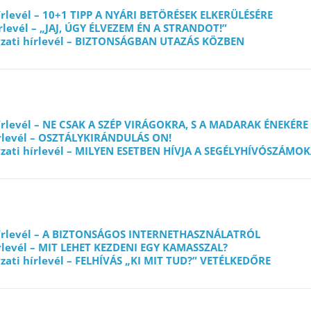
hírlevél – 10+1 TIPP A NYÁRI BETÖRÉSEK ELKERÜLÉSÉRE
írlevél – „JAJ, ÚGY ÉLVEZEM ÉN A STRANDOT!”
zati hírlevél – BIZTONSÁGBAN UTAZÁS KÖZBEN
hírlevél – NE CSAK A SZÉP VIRÁGOKRA, S A MADARAK ÉNEKÉRE
írlevél – OSZTÁLYKIRÁNDULÁS ON!
zati hírlevél – MILYEN ESETBEN HÍVJA A SEGÉLYHÍVÓSZÁMO
 hírlevél – A BIZTONSÁGOS INTERNETHASZNÁLATRÓL
írlevél – MIT LEHET KEZDENI EGY KAMASSZAL?
ati hírlevél – FELHÍVÁS „KI MIT TUD?” VETÉLKEDŐRE