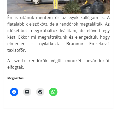
Én is utánuk mentem és az egyik kollégám is. A
fiatalabbik elszökött, de a rendőrök megtalálták. Az
idősebbet megpróbáltuk leállítani, de elővett egy
kést. Ekkor mi meghátráltunk és elengedtük, hogy
elmenjen – nyilatkozta Branimir Emreković
taxisofőr.
A szerb rendőrök végül mindkét bevándorlót
elfogták.
Megosztás: