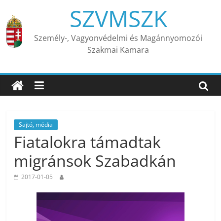
Skip
SZVMSZK
to
content
Személy-, Vagyonvédelmi és Magánnyomozói
Szakmai Kamara
Sajtó, média
Fiatalokra támadtak
migránsok Szabadkán
2017-01-05