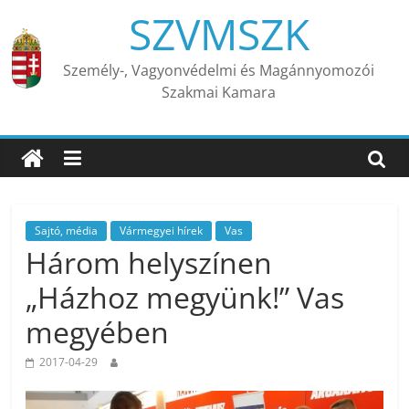
Skip
SZVMSZK
to
content
Személy-, Vagyonvédelmi és Magánnyomozói
Szakmai Kamara
Sajtó, média
Vármegyei hírek
Vas
Három helyszínen
„Házhoz megyünk!” Vas
megyében
2017-04-29