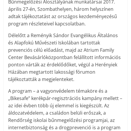
Bűnmegelőzési Alosztályának munkatársai 2017.
április 27-én, Szombathelyen, három helyszínen
adtak tájékoztatást az országos kezdeményezésű
program részleteivel kapcsolatban.
Délelőtt a Reményik Sándor Evangélikus Általános
és Alapfokú Művészeti Iskolában tartottak
prevenciós célú előadást, majd az Atrium Family
Center Bevásárlóközpontban felállított információs
ponton várták az érdeklődőket, végül a Herényiek
Házában megtartott lakossági fórumon
tájékoztatták a megjelenteket.
A program – a vagyonvédelem témaköre és a
„Bikesafe” kerékpár-regisztrációs kampány mellett –
az idei évben több új elemmel is kiegészült. Az
áldozatvédelem, a családon belüli erőszak, a
Rendőrség iskolai bűnmegelőzési programjai, az
internetbiztonság és a drogprevenció is a program