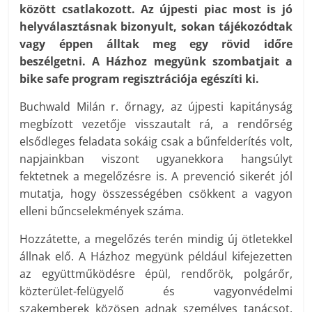
között csatlakozott. Az újpesti piac most is jó
helyválasztásnak bizonyult, sokan tájékozódtak
vagy éppen álltak meg egy rövid időre
beszélgetni. A Házhoz megyünk szombatjait a
bike safe program regisztrációja egészíti ki.
Buchwald Milán r. őrnagy, az újpesti kapitányság
megbízott vezetője visszautalt rá, a rendőrség
elsődleges feladata sokáig csak a bűnfelderítés volt,
napjainkban viszont ugyanekkora hangsúlyt
fektetnek a megelőzésre is. A prevenció sikerét jól
mutatja, hogy összességében csökkent a vagyon
elleni bűncselekmények száma.
Hozzátette, a megelőzés terén mindig új ötletekkel
állnak elő. A Házhoz megyünk például kifejezetten
az együttműködésre épül, rendőrök, polgárőr,
közterület-felügyelő és vagyonvédelmi
szakemberek közösen adnak személyes tanácsot.