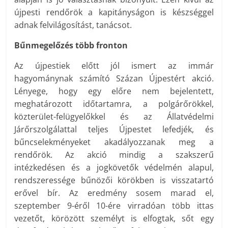
újpesti rendőrök a kapitányságon is készséggel
adnak felvilágosítást, tanácsot.
Bűnmegelőzés több fronton
Az újpestiek előtt jól ismert az immár
hagyománynak számító Százan Újpestért akció.
Lényege, hogy egy előre nem bejelentett,
meghatározott időtartamra, a polgárőrökkel,
közterület-felügyelőkkel és az Állatvédelmi
Járőrszolgálattal teljes Újpestet lefedjék, és
bűncselekményeket akadályozzanak meg a
rendőrök. Az akció mindig a szakszerű
intézkedésen és a jogkövetők védelmén alapul,
rendszeressége bűnözői körökben is visszatartó
erővel bír. Az eredmény sosem marad el,
szeptember 9-éről 10-ére virradóan több ittas
vezetőt, körözött személyt is elfogtak, sőt egy