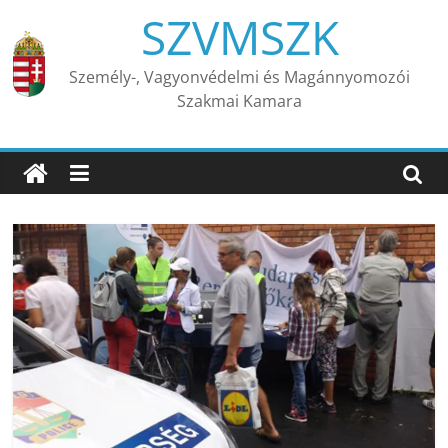
Skip
SZVMSZK
to
content
Személy-, Vagyonvédelmi és Magánnyomozói
Szakmai Kamara