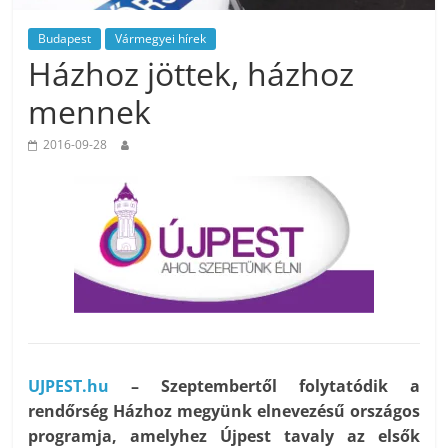
Budapest
Vármegyei hírek
Házhoz jöttek, házhoz
mennek
2016-09-28
UJPEST.hu
– Szeptembertől folytatódik a
rendőrség Házhoz megyünk elnevezésű országos
programja, amelyhez Újpest tavaly az elsők