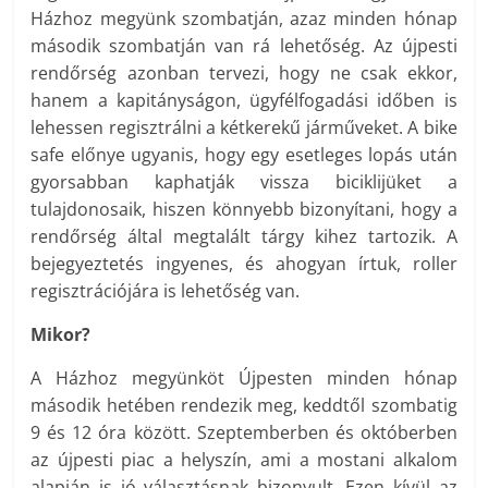
Házhoz megyünk szombatján, azaz minden hónap
második szombatján van rá lehetőség. Az újpesti
rendőrség azonban tervezi, hogy ne csak ekkor,
hanem a kapitányságon, ügyfélfogadási időben is
lehessen regisztrálni a kétkerekű járműveket. A bike
safe előnye ugyanis, hogy egy esetleges lopás után
gyorsabban kaphatják vissza biciklijüket a
tulajdonosaik, hiszen könnyebb bizonyítani, hogy a
rendőrség által megtalált tárgy kihez tartozik. A
bejegyeztetés ingyenes, és ahogyan írtuk, roller
regisztrációjára is lehetőség van.
Mikor?
A Házhoz megyünköt Újpesten minden hónap
második hetében rendezik meg, keddtől szombatig
9 és 12 óra között. Szeptemberben és októberben
az újpesti piac a helyszín, ami a mostani alkalom
alapján is jó választásnak bizonyult. Ezen kívül az