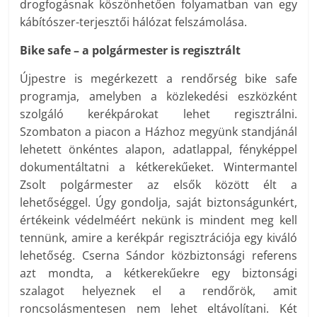
drogfogásnak köszönhetően folyamatban van egy
kábítószer-terjesztői hálózat felszámolása.
Bike safe – a polgármester is regisztrált
Újpestre is megérkezett a rendőrség bike safe
programja, amelyben a közlekedési eszközként
szolgáló kerékpárokat lehet regisztrálni.
Szombaton a piacon a Házhoz megyünk standjánál
lehetett önkéntes alapon, adatlappal, fényképpel
dokumentáltatni a kétkerekűeket. Wintermantel
Zsolt polgármester az elsők között élt a
lehetőséggel. Úgy gondolja, saját biztonságunkért,
értékeink védelméért nekünk is mindent meg kell
tennünk, amire a kerékpár regisztrációja egy kiváló
lehetőség. Cserna Sándor közbiztonsági referens
azt mondta, a kétkerekűekre egy biztonsági
szalagot helyeznek el a rendőrök, amit
roncsolásmentesen nem lehet eltávolítani. Két