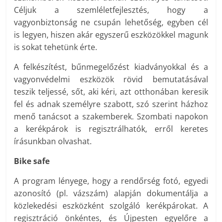
Céljuk a szemléletfejlesztés, hogy a
vagyonbiztonság ne csupán lehetőség, egyben cél
is legyen, hiszen akár egyszerű eszközökkel magunk
is sokat tehetünk érte.
A felkészítést, bűnmegelőzést kiadványokkal és a
vagyonvédelmi eszközök rövid bemutatásával
teszik teljessé, sőt, aki kéri, azt otthonában keresik
fel és adnak személyre szabott, szó szerint házhoz
menő tanácsot a szakemberek. Szombati napokon
a kerékpárok is regisztrálhatók, erről keretes
írásunkban olvashat.
Bike safe
A program lényege, hogy a rendőrség fotó, egyedi
azonosító (pl. vázszám) alapján dokumentálja a
közlekedési eszközként szolgáló kerékpárokat. A
regisztráció önkéntes, és Újpesten egyelőre a