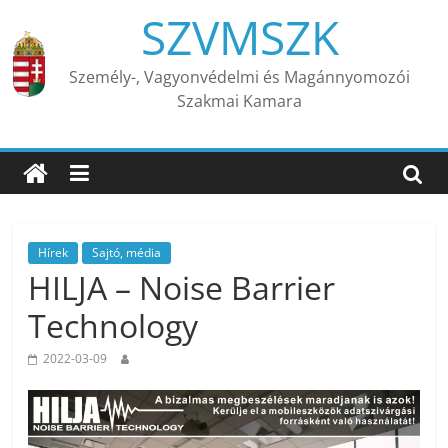
Skip
SZVMSZK
to
content
Személy-, Vagyonvédelmi és Magánnyomozói
Szakmai Kamara
Hírek
Sajtó, média
HILJA – Noise Barrier
Technology
2022-03-09