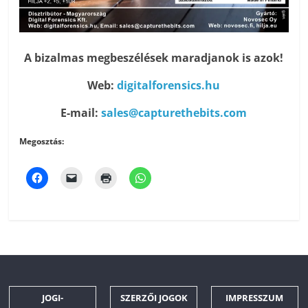
A bizalmas megbeszélések maradjanok is azok!
Web:
digitalforensics.hu
E-mail:
sales@capturethebits.com
Megosztás:
JOGI-
SZERZŐI JOGOK
IMPRESSZUM