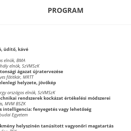
PROGRAM
ó, üdítő, kávé
os elnök, BMA
hály elnök, SzVMSzK
tonsági ágazat újratervezése
yes főtitkár, MRTT
lenlegi helyzete, jövőkép
örgy országos elnök, SzVMSzK
chnikai rendszerek kockázat értékelési módszerei
ás, MVM BSZK
 intelligencia: fenyegetés vagy lehetőség
Óbudai Egyetem
ekmény helyszínén tanúsított vagyonőri magatartás