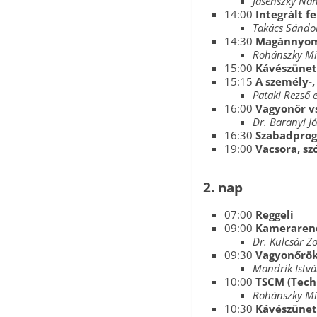
Jasenszky Nán
14:00
Integrált f
Takács Sándo
14:30
Magánnyom
Rohánszky Mi
15:00
Kávészünet
15:15
A személy-
Pataki Rezső 
16:00
Vagyonőr vs
Dr. Baranyi J
16:30
Szabadpro
19:00
Vacsora, s
2. nap
07:00
Reggeli
09:00
Kamerarend
Dr. Kulcsár Z
09:30
Vagyonőrök
Mandrik Istv
10:00
TSCM (Techn
Rohánszky Mi
10:30
Kávészünet