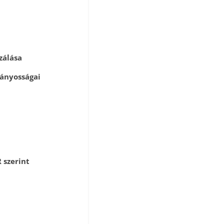
zálása
iányosságai
 szerint