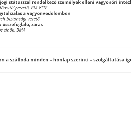
jogi státusszal rendelkező személyek elleni vagyonőri inté
főosztályvezető, BM VTTF
gitalizálás a vagyonvédelemben
sch biztonsági vezető
 összefoglaló, zárás
os elnök, BMA
 a szálloda minden – honlap szerinti – szolgáltatása i