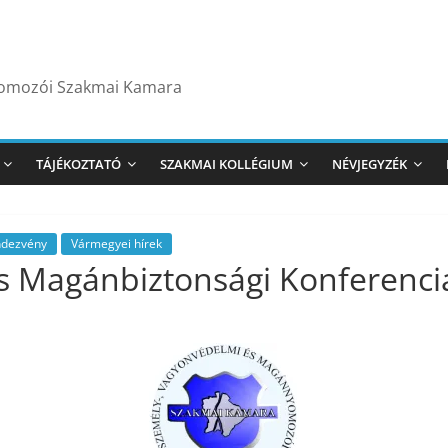
yomozói Szakmai Kamara
TÁJÉKOZTATÓ
SZAKMAI KOLLÉGIUM
NÉVJEGYZÉK
ndezvény
Vármegyei hírek
os Magánbiztonsági Konferenci