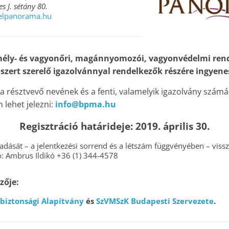
s J. sétány 80.
lpanorama.hu
mély- és vagyonőri, magánnyomozói, vagyonvédelmi rend
zert szerelő igazolvánnyal rendelkezők részére ingyene
 a résztvevő nevének és a fenti, valamelyik igazolvány szám
 lehet jelezni:
info@bpma.hu
Regisztráció határideje: 2019. április 30.
gadását – a jelentkezési sorrend és a létszám függvényében – vissz
: Ambrus Ildikó +36 (1) 344-4578
zője:
biztonsági Alapítvány
és
SzVMSzK Budapesti Szervezete
.