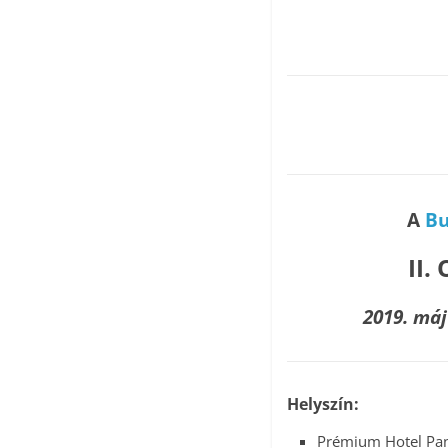
A
Bu
II.
2019. máj
Helyszín:
Prémium Hotel Pan