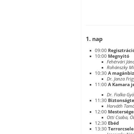
1. nap
09:00
Regisztráci
10:00
Megnyitó
Fehérvári Ján
Rohánszky Mi
10:30
A magánbiz
Dr. Janza Frig
11:00
A Kamara je
Dr. Fialka Gy
11:30
Biztonságte
Horváth Tam
12:00
Mesterséges
Otti Csaba, 
12:30
Ebéd
13:30
Terrorcsel