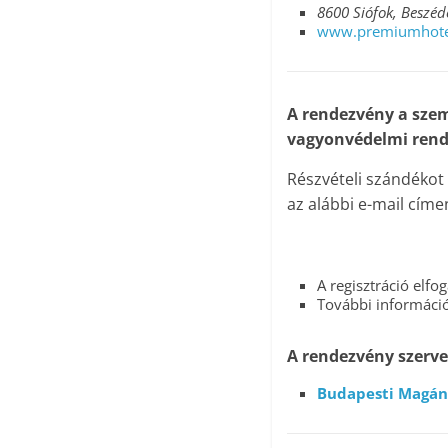
8600 Siófok, Beszéde
www.premiumhote
A rendezvény a sze
vagyonvédelmi rends
Részvételi szándékot
az alábbi e-mail címen
A regisztráció elfo
További információ
A rendezvény szerve
Budapesti Magán