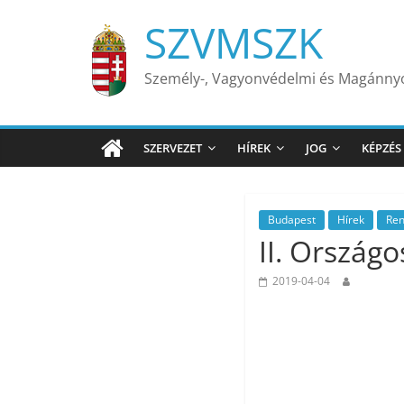
Skip
SZVMSZK
to
content
Személy-, Vagyonvédelmi és Magánn
SZERVEZET
HÍREK
JOG
KÉPZÉS
Budapest
Hírek
Re
II. Ország
2019-04-04