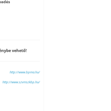
zkedés
génybe vehető!
http://www.bpma.hu/
http://www.szvmszkbp.hu/