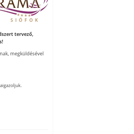
szert tervező,
s!
ának, megküldésével
aigazoljuk.