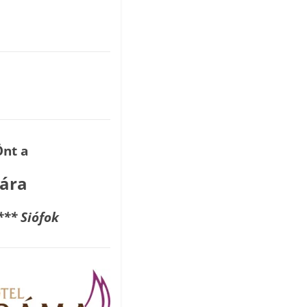
nt a
iára
*** Siófok