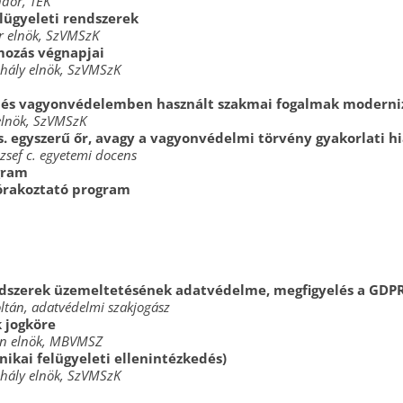
dor, TEK
elügyeleti rendszerek
r elnök, SzVMSzK
ozás végnapjai
hály elnök, SzVMSzK
, és vagyonvédelemben használt szakmai fogalmak moderni
elnök, SzVMSzK
. egyszerű őr, avagy a vagyonvédelmi törvény gyakorlati h
ózsef c. egyetemi docens
gram
zórakoztató program
szerek üzemeltetésének adatvédelme, megfigyelés a GDPR
oltán, adatvédelmi szakjogász
 jogköre
án elnök, MBVMSZ
ikai felügyeleti ellenintézkedés)
hály elnök, SzVMSzK