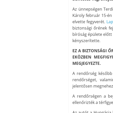
Az ünnepségen Terdi
Károly február 15-én
elvette fegyverét.
Lap
biztonsági őrének fe
bíróság épülete előtt
kényszerítette.
EZ A BIZTONSÁGI Ő
EKÖZBEN MEGFIGY
MEGJEGYEZTE.
A rendőrség később 
rendőrséget, valam
jelentősen megnehezít
A rendőrségen a bej
ellenőrizték a térfigy
Az autót a Hungária k