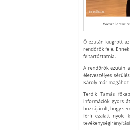
Wieszt Ferenc re
Ő ezután kiugrott az
rendőrök felé. Ennek
feltartóztatnia.
A rendőrök ezután a 
életveszélyes sérülés
Károly már magához 
Terdik Tamás főkapi
információk gyors á
hozzájárult, hogy sem
férfi ezalatt nyolc 
tevékenységirányítás