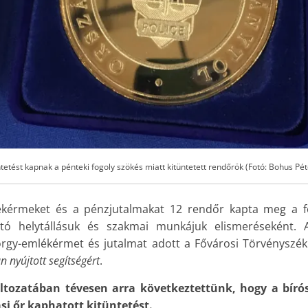
ntetést kapnak a pénteki fogoly szökés miatt kitüntetett rendőrök (Fotó: Bohus Pét
kérmeket és a pénzjutalmakat 12 rendőr kapta meg a f
tó helytállásuk és szakmai munkájuk elismeréseként. 
rgy-emlékérmet és jutalmat adott a Fővárosi Törvényszék
n nyújtott segítségért
.
ltozatában tévesen arra következtettünk, hogy a bí
si őr kaphatott kitüntetést.