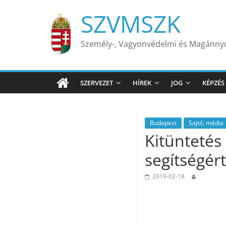
Skip
SZVMSZK
to
content
Személy-, Vagyonvédelmi és Magánn
SZERVEZET
HÍREK
JOG
KÉPZÉS
Budapest
Sajtó, média
Kitüntetés
segítségért
2019-02-18