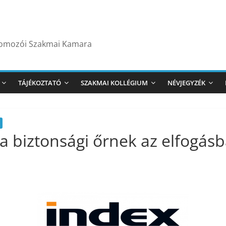
yomozói Szakmai Kamara
TÁJÉKOZTATÓ
SZAKMAI KOLLÉGIUM
NÉVJEGYZÉK
 a biztonsági őrnek az elfogásb