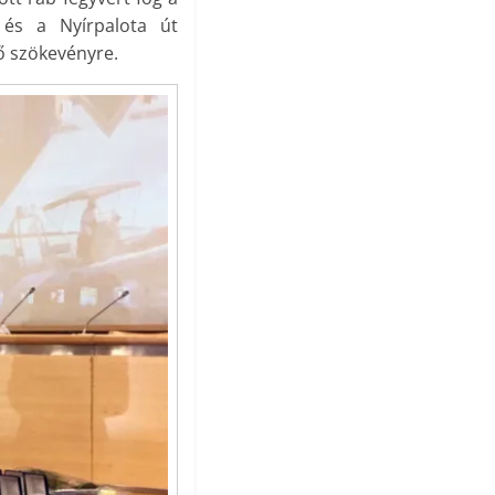
t és a Nyírpalota út
lő szökevényre.