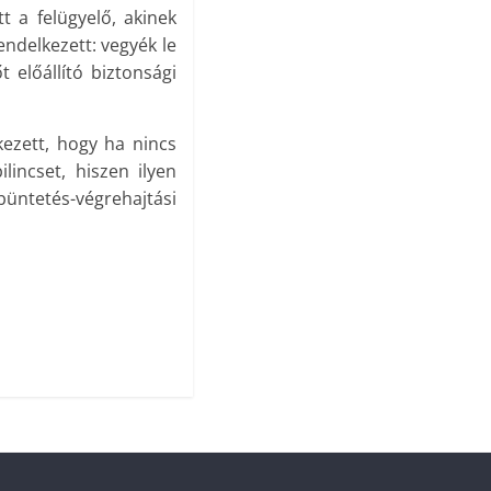
 a felügyelő, akinek
rendelkezett: vegyék le
t előállító biztonsági
kezett, hogy ha nincs
lincset, hiszen ilyen
büntetés-végrehajtási