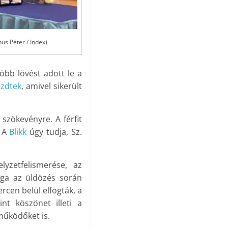
us Péter / Index)
öbb lövést adott le a
ezdtek
, amivel sikerült
szökevényre. A férfit
. A
Blikk
úgy tudja, Sz.
lyzetfelismerése, az
ága az üldözés során
rcen belül elfogták, a
int köszönet illeti a
működőket is.