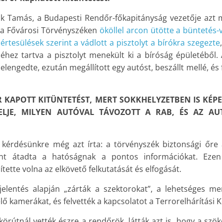
k Tamás, a Budapesti Rendőr-főkapitányság vezetője azt m
 a Fővárosi Törvényszéken
ököllel arcon ütötte a büntetés-
értesülések szerint a vádlott a pisztolyt a bírókra szegezte
jéhez tartva a pisztolyt menekült ki a bíróság épületéből.
 elengedte, ezután megállított egy autóst, beszállt mellé, és 
R KAPOTT KITÜNTETÉST, MERT SOKKHELYZETBEN IS KÉP
ELJE, MILYEN AUTÓVAL TÁVOZOTT A RAB, ÉS AZ AU
kérdésünkre még azt írta: a törvényszék biztonsági őre a
int átadta a hatóságnak a pontos információkat. Ezen
ette volna az elkövető felkutatását és elfogását.
elentés alapján „zárták a szektorokat”, a lehetséges men
elő kamerákat, és felvették a kapcsolatot a Terrorelhárítási 
örútnál vették észre a rendőrök, látták azt is, hogy a szök