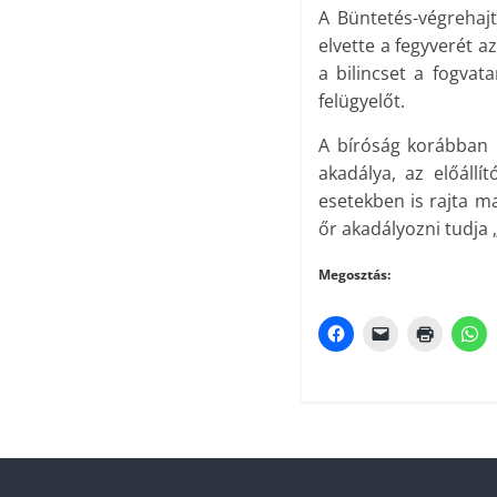
A Büntetés-végrehaj
elvette a fegyverét az
a bilincset a fogvata
felügyelőt.
A bíróság korábban k
akadálya, az előállí
esetekben is rajta m
őr akadályozni tudja
Megosztás: