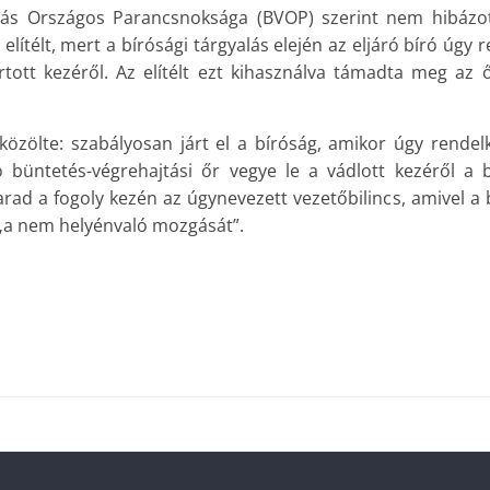
tás Országos Parancsnoksága (BVOP) szerint nem hibázott
 elítélt, mert a bírósági tárgyalás elején az eljáró bíró úgy 
rtott kezéről. Az elítélt ezt kihasználva támadta meg az ő
özölte: szabályosan járt el a bíróság, amikor úgy rendel
tó büntetés-végrehajtási őr vegye le a vádlott kezéről a bi
arad a fogoly kezén az úgynevezett vezetőbilincs, amivel a 
 „a nem helyénvaló mozgását”.