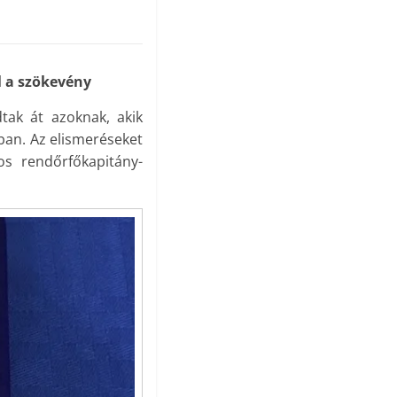
ul a szökevény
tak át azoknak, akik
ban. Az elismeréseket
os rendőrfőkapitány-