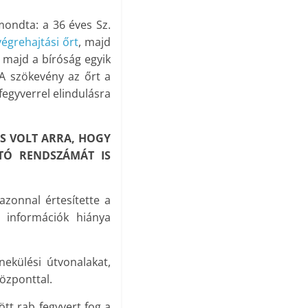
ondta: a 36 éves Sz.
végrehajtási őrt
, majd
, majd a bíróság egyik
 A szökevény az őrt a
fegyverrel elindulásra
ES VOLT ARRA, HOGY
TÓ RENDSZÁMÁT IS
zonnal értesítette a
 információk hiánya
ekülési útvonalakat,
Központtal.
ött rab fegyvert fog a