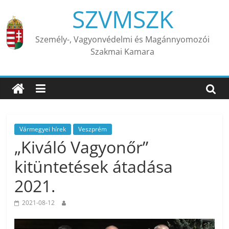
Skip
SZVMSZK
to
content
Személy-, Vagyonvédelmi és Magánnyomozói
Szakmai Kamara
Vármegyei hírek
Veszprém
„Kiváló Vagyonőr”
kitüntetések átadása
2021.
2021-08-12