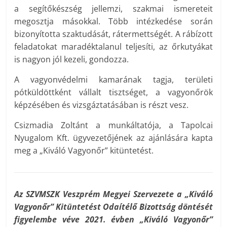
a segítőkészség jellemzi, szakmai ismereteit
megosztja másokkal. Több intézkedése során
bizonyította szaktudását, rátermettségét. A rábízott
feladatokat maradéktalanul teljesíti, az őrkutyákat
is nagyon jól kezeli, gondozza.
A vagyonvédelmi kamarának tagja, területi
pótküldöttként vállalt tisztséget, a vagyonőrök
képzésében és vizsgáztatásában is részt vesz.
Csizmadia Zoltánt a munkáltatója, a Tapolcai
Nyugalom Kft. ügyvezetőjének az ajánlására kapta
meg a „Kiváló Vagyonőr” kitüntetést.
Az SZVMSZK Veszprém Megyei Szervezete a „Kiváló
Vagyonőr” Kitüntetést Odaítélő Bizottság döntését
figyelembe véve 2021. évben „Kiváló Vagyonőr”