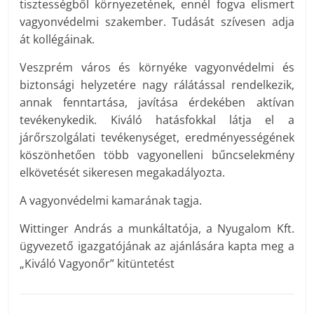
tisztességből környezetének, ennél fogva elismert
vagyonvédelmi szakember. Tudását szívesen adja
át kollégáinak.
Veszprém város és környéke vagyonvédelmi és
biztonsági helyzetére nagy rálátással rendelkezik,
annak fenntartása, javítása érdekében aktívan
tevékenykedik. Kiváló hatásfokkal látja el a
járőrszolgálati tevékenységet, eredményességének
köszönhetően több vagyonelleni bűncselekmény
elkövetését sikeresen megakadályozta.
A vagyonvédelmi kamarának tagja.
Wittinger András a munkáltatója, a Nyugalom Kft.
ügyvezető igazgatójának az ajánlására kapta meg a
„Kiváló Vagyonőr” kitüntetést