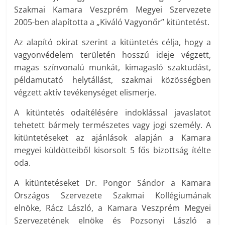
Szakmai Kamara Veszprém Megyei Szervezete
2005-ben alapította a „Kiváló Vagyonőr” kitüntetést.
Az alapító okirat szerint a kitüntetés célja, hogy a
vagyonvédelem területén hosszú ideje végzett,
magas színvonalú munkát, kimagasló szaktudást,
példamutató helytállást, szakmai közösségben
végzett aktív tevékenységet elismerje.
A kitüntetés odaítélésére indoklással javaslatot
tehetett bármely természetes vagy jogi személy. A
kitüntetéseket az ajánlások alapján a Kamara
megyei küldötteiből kisorsolt 5 fős bizottság ítélte
oda.
A kitüntetéseket Dr. Pongor Sándor a Kamara
Országos Szervezete Szakmai Kollégiumának
elnöke, Rácz László, a Kamara Veszprém Megyei
Szervezetének elnöke és Pozsonyi László a