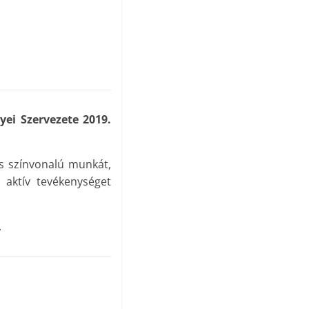
i Szervezete 2019.
as színvonalú munkát,
 aktív tevékenységet
.