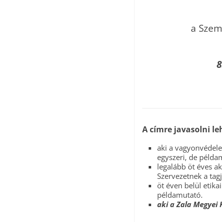
a Szem
8
A címre javasolni l
aki a vagyonvédele
egyszeri, de példam
legalább öt éves a
Szervezetnek a tagj
öt éven belül etikai
példamutató.
aki a Zala Megyei 