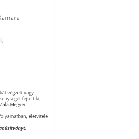
 Kamara
i.
kát végzett vagy
enységet fejtett ki,
 Zala Megyei
 folyamatban, életvitele
tanúsítványt.