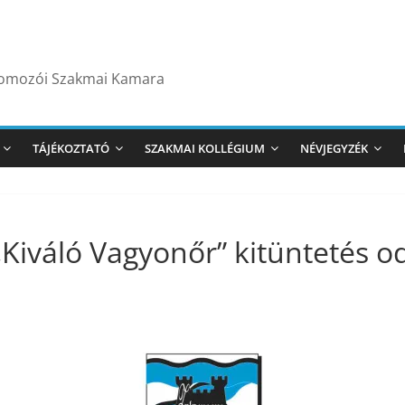
yomozói Szakmai Kamara
TÁJÉKOZTATÓ
SZAKMAI KOLLÉGIUM
NÉVJEGYZÉK
Kiváló Vagyonőr” kitüntetés od