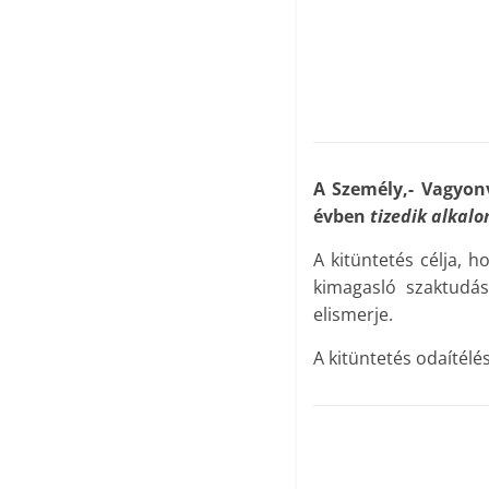
A Személy,- Vagyo
évben
tizedik alkal
A kitüntetés célja, 
kimagasló szaktudás
elismerje.
A kitüntetés odaítélé