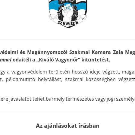
nvédelmi és Magánnyomozói Szakmai Kamara Zala Megye
ommal
odaítéli a „Kiváló Vagyonőr” kitüntetést.
hogy a vagyonvédelem területén hosszú ideje végzett, mag
t, példamutató helytállást, szakmai közösségben végzett
sére javaslatot tehet bármely természetes vagy jogi személy
Az ajánlásokat írásban