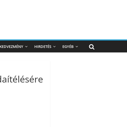
KEDVEZMÉNY
HIRDETÉS
EGYÉB
aítélésére