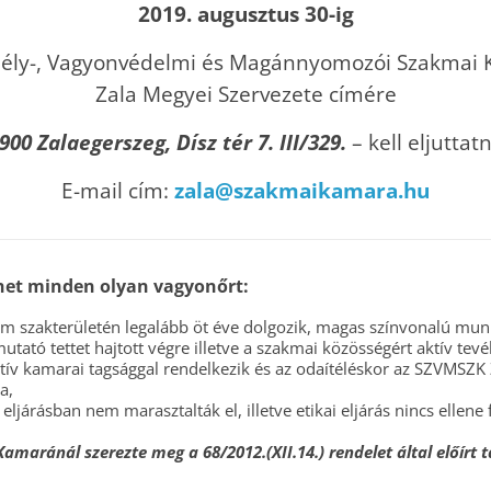
2019.
augusztus 30-ig
ély-, Vagyonvédelmi és Magánnyomozói Szakmai
Zala Megyei Szervezete címére
900 Zalaegerszeg, Dísz tér 7. III/329.
– kell eljuttatn
E-mail cím:
zala@szakmaikamara.hu
ehet minden olyan vagyonőrt:
m szakterületén legalább öt éve dolgozik, magas színvonalú mun
utató tettet hajtott végre illetve a szakmai közösségért aktív tevék
ktív kamarai tagsággal rendelkezik és az odaítéléskor az SZVMSZK
a,
 eljárásban nem marasztalták el, illetve etikai eljárás nincs ellene
Kamaránál szerezte meg a 68/2012.(XII.14.) rendelet által előírt 