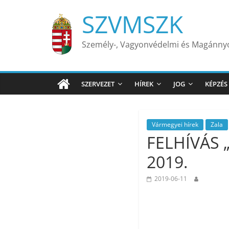
Skip
SZVMSZK
to
content
Személy-, Vagyonvédelmi és Magánn
SZERVEZET
HÍREK
JOG
KÉPZÉS
Vármegyei hírek
Zala
FELHÍVÁS „
2019.
2019-06-11