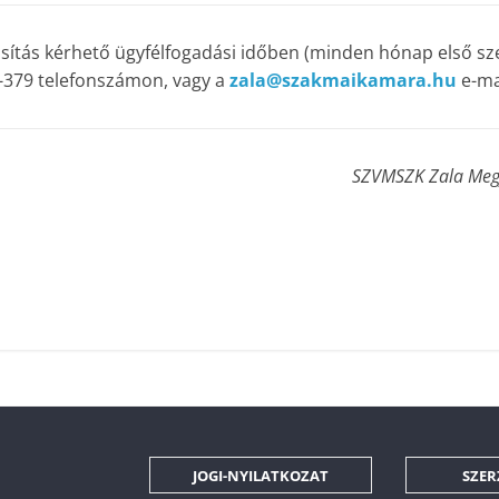
osítás kérhető ügyfélfogadási időben (minden hónap első sz
-379 telefonszámon, vagy a
zala@szakmaikamara.hu
e-ma
SZVMSZK Zala Megy
JOGI-NYILATKOZAT
SZER