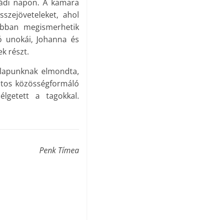
ládi napon. A kamara
szejöveteleket, ahol
jobban megismerhetik
ó unokái, Johanna és
k részt.
 lapunknak elmondta,
ntos közösségformáló
élgetett a tagokkal.
Penk Tímea