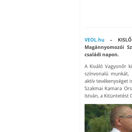
VEOL.hu
– KISLŐD
Magánnyomozói Sz
családi napon.
A Kiváló Vagyonőr k
színvonalú munkát, 
aktív tevékenységet 
Szakmai Kamara Orsz
István, a Kitüntetést 