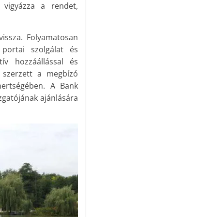
 vigyázza a rendet,
vissza. Folyamatosan
portai szolgálat és
tív hozzáállással és
t szerzett a megbízó
smertségében. A Bank
zgatójának ajánlására