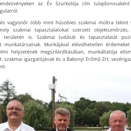
rtrendezvényeken az Év Szurkolója cím tulajdonosaként
gulatról.
 és vagyonőr több mint húszéves szakmai múltra tekint 
oly szakmai tapasztalatokat szerzett objektumőrzés, 
s területén is. Szakmai tudását és tapasztalatát pozi
át munkatársainak. Munkájával elévülhetetlen érdemeke
lmi helyzetének megszilárdításában, munkáltatója eli
t. szakmai igazgatójának és a Bakonyi Erőmű Zrt. vezériga
st.