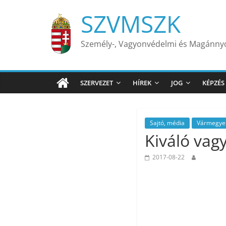
Skip
SZVMSZK
to
content
Személy-, Vagyonvédelmi és Magánn
SZERVEZET
HÍREK
JOG
KÉPZÉS
Sajtó, média
Vármegyei
Kiváló vag
2017-08-22