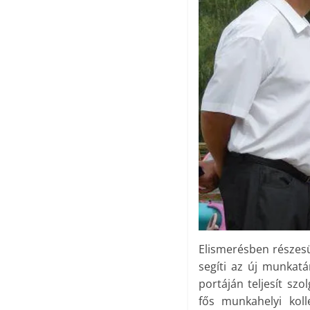
Elismerésben részesü
segíti az új munkatá
portáján teljesít sz
fős munkahelyi koll