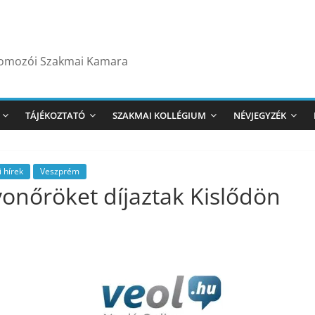
yomozói Szakmai Kamara
TÁJÉKOZTATÓ
SZAKMAI KOLLÉGIUM
NÉVJEGYZÉK
 hírek
Veszprém
yonőröket díjaztak Kislődön