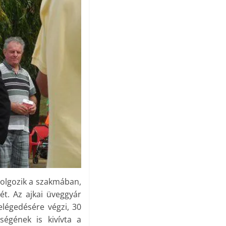
dolgozik a szakmában,
ét. Az ajkai üveggyár
elégedésére végzi, 30
ségének is kivívta a