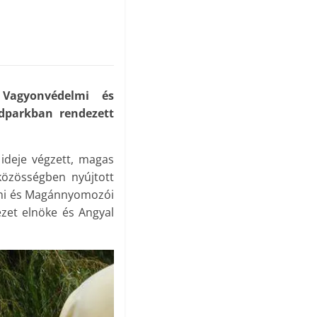
Vagyonvédelmi és
parkban rendezett
ideje végzett, magas
közösségben nyújtott
elmi és Magánnyomozói
zet elnöke és Angyal