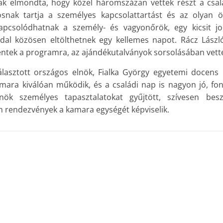
ak elmondta, hogy közel háromszázan vettek részt a csa
snak tartja a személyes kapcsolattartást és az olyan ös
kapcsolódhatnak a személy- és vagyonőrök, egy kicsit 
dal közösen eltölthetnek egy kellemes napot. Rácz Lászl
entek a programra, az ajándékutalványok sorsolásában vette
asztott országos elnök, Fialka György egyetemi docens
mara kiválóan működik, és a családi nap is nagyon jó, fo
nök személyes tapasztalatokat gyűjtött, szívesen besz
en rendezvények a kamara egységét képviselik.