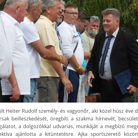
lt Heiter Rudolf személy- és vagyonőr, aki közel húsz éve 
rsak beilleszkedését, öregbíti a szakma hírnevét, becsület
olgálatot, a dolgozókkal udvarias, munkáját a megbízó meg
ektíva ajánlotta a kitüntetésre. Ajka sportszerető közön