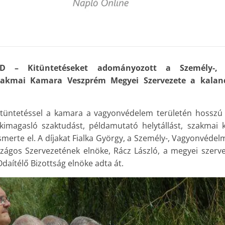
 – Kitüntetéseket adományozott a Személy-, 
akmai Kamara Veszprém Megyei Szervezete a kaland
itüntetéssel a kamara a vagyonvédelem területén hosszú 
kimagasló szaktudást, példamutató helytállást, szakmai 
ismerte el. A díjakat Fialka György, a Személy-, Vagyonvéd
ágos Szervezetének elnöke, Rácz László, a megyei szerve
Odaítélő Bizottság elnöke adta át.