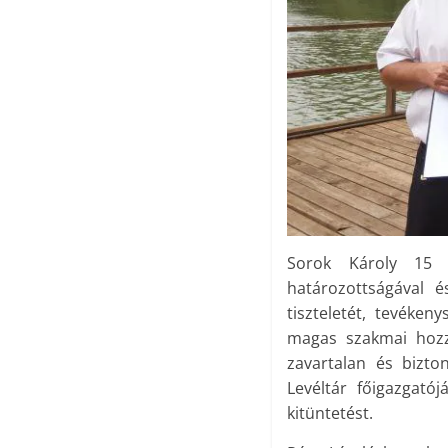
Sorok Károly 15 é
határozottságával é
tiszteletét, tevéke
magas szakmai hozzáé
zavartalan és bizt
Levéltár főigazgató
kitüntetést.