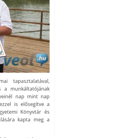
i tapasztalatával,
és a munkáltatójának
nyeinél nap mint nap
ezzel is elősegítve a
gyetemi Könyvtár és
ánlására kapta meg a