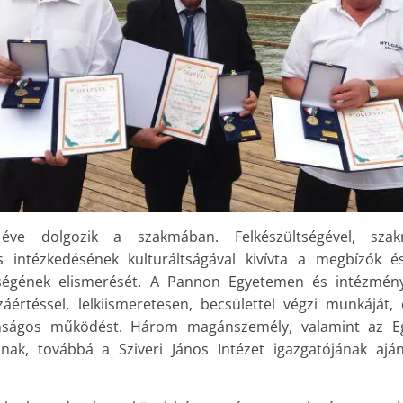
ve dolgozik a szakmában. Felkészültségével, szakma
s intézkedésének kulturáltságával kivívta a megbízók 
nységének elismerését. A Pannon Egyetemen és intézmé
rtéssel, lelkiismeretesen, becsülettel végzi munkáját, 
onságos működést. Három magánszemély, valamint az E
jának, továbbá a Sziveri János Intézet igazgatójának aj