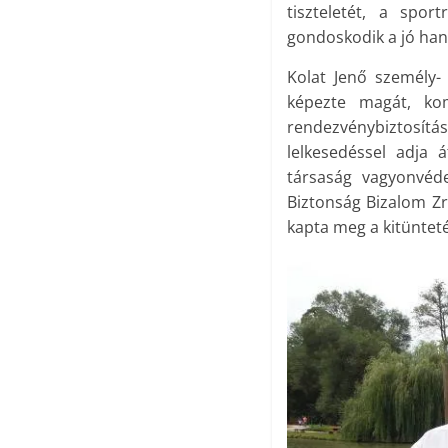
tiszteletét, a spo
gondoskodik a jó han
Kolat Jenő személy-
képezte magát, kom
rendezvénybiztosítá
lelkesedéssel adja 
társaság vagyonvéde
Biztonság Bizalom Zr
kapta meg a kitünteté