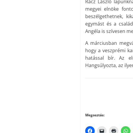
Rácz László lapunkn
megyei elnöke fonto
beszélgethetnek, ki
egymást és a család
Angéla is szívesen m
A márciusban megvál
hogy a veszprémi ka
hatással bír. Az el
Hangsúlyozta, az ily
Megosztás: