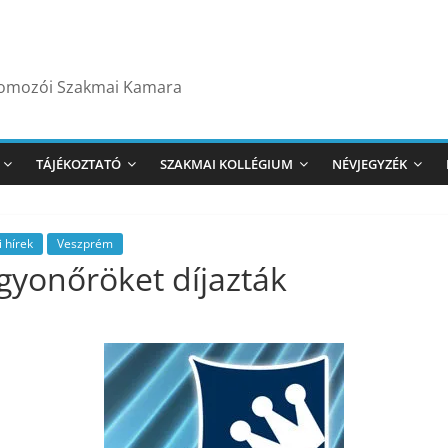
yomozói Szakmai Kamara
TÁJÉKOZTATÓ
SZAKMAI KOLLÉGIUM
NÉVJEGYZÉK
 hírek
Veszprém
agyonőröket díjazták