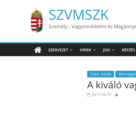
Skip
SZVMSZK
to
content
Személy-, Vagyonvédelmi és Magánn
SZERVEZET
HÍREK
JOG
KÉPZÉS
Sajtó, média
Vármegyei
A kiváló v
2017-08-23