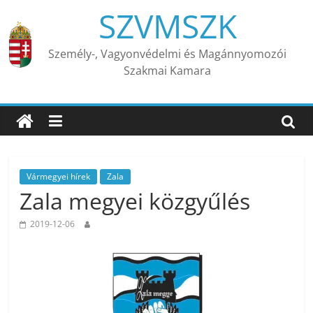
Skip
SZVMSZK
to
content
Személy-, Vagyonvédelmi és Magánnyomozói
Szakmai Kamara
Vármegyei hírek
Zala
Zala megyei közgyűlés
2019-12-06