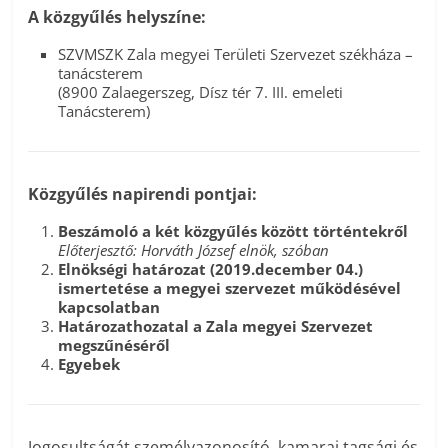
A közgyűlés helyszíne:
SZVMSZK Zala megyei Területi Szervezet székháza –
tanácsterem
(8900 Zalaegerszeg, Dísz tér 7. III. emeleti
Tanácsterem)
Közgyűlés napirendi pontjai:
Beszámoló a két közgyűlés között történtekről
Előterjesztő: Horváth József elnök, szóban
Elnökségi határozat (2019.december 04.)
ismertetése a megyei szervezet működésével
kapcsolatban
Határozathozatal a Zala megyei Szervezet
megszűnéséről
Egyebek
Jogosultságát személyazonosító, kamarai tagsági és