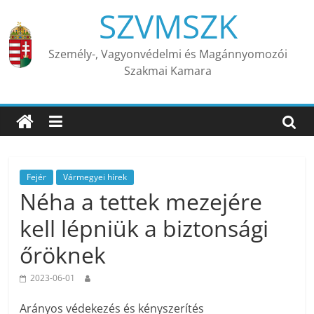
Skip
SZVMSZK
to
content
Személy-, Vagyonvédelmi és Magánnyomozói
Szakmai Kamara
Fejér
Vármegyei hírek
Néha a tettek mezejére
kell lépniük a biztonsági
őröknek
2023-06-01
Arányos védekezés és kényszerítés