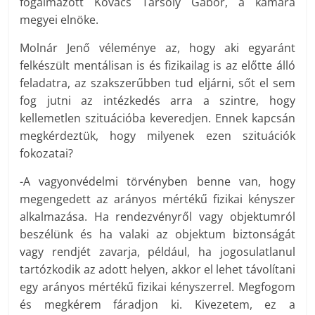
fogalmazott Kovács Tarsoly Gábor, a kamara
megyei elnöke.
Molnár Jenő véleménye az, hogy aki egyaránt
felkészült mentálisan is és fizikailag is az előtte álló
feladatra, az szakszerűbben tud eljárni, sőt el sem
fog jutni az intézkedés arra a szintre, hogy
kellemetlen szituációba keveredjen. Ennek kapcsán
megkérdeztük, hogy milyenek ezen szituációk
fokozatai?
-A vagyonvédelmi törvényben benne van, hogy
megengedett az arányos mértékű fizikai kényszer
alkalmazása. Ha rendezvényről vagy objektumról
beszélünk és ha valaki az objektum biztonságát
vagy rendjét zavarja, például, ha jogosulatlanul
tartózkodik az adott helyen, akkor el lehet távolítani
egy arányos mértékű fizikai kényszerrel. Megfogom
és megkérem fáradjon ki. Kivezetem, ez a