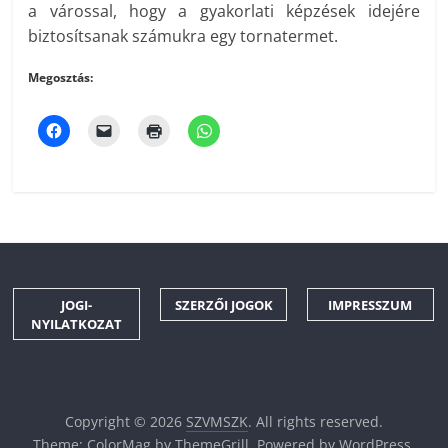
a várossal, hogy a gyakorlati képzések idejére
biztosítsanak számukra egy tornatermet.
Megosztás:
JOGI-
SZERZŐI JOGOK
IMPRESSZUM
NYILATKOZAT
Copyright © 2026
SZVMSZK
. All rights reserved.
Theme:
ColorMag
by ThemeGrill. Powered by
WordPress
.