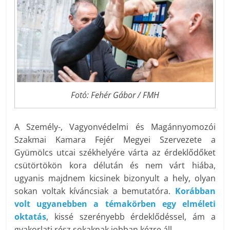
Fotó: Fehér Gábor / FMH
A Személy-, Vagyonvédelmi és Magánnyomozói
Szakmai Kamara Fejér Megyei Szervezete a
Gyümölcs utcai székhelyére várta az érdeklődőket
csütörtökön kora délután és nem várt hiába,
ugyanis majdnem kicsinek bizonyult a hely, olyan
sokan voltak kíváncsiak a bemutatóra.
Korábban
volt ugyanebben a témakörben egy elméleti
oktatás
, kissé szerényebb érdeklődéssel, ám a
gyakorlati rész sokaknak jobban kézre áll.