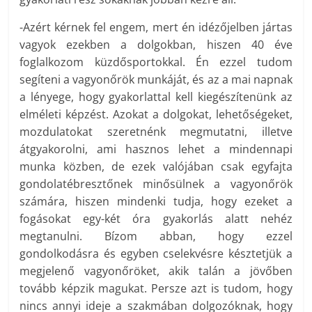
-Azért kérnek fel engem, mert én idézőjelben jártas
vagyok ezekben a dolgokban, hiszen 40 éve
foglalkozom küzdősportokkal. Én ezzel tudom
segíteni a vagyonőrök munkáját, és az a mai napnak
a lényege, hogy gyakorlattal kell kiegészítenünk az
elméleti képzést. Azokat a dolgokat, lehetőségeket,
mozdulatokat szeretnénk megmutatni, illetve
átgyakorolni, ami hasznos lehet a mindennapi
munka közben, de ezek valójában csak egyfajta
gondolatébresztőnek minősülnek a vagyonőrök
számára, hiszen mindenki tudja, hogy ezeket a
fogásokat egy-két óra gyakorlás alatt nehéz
megtanulni. Bízom abban, hogy ezzel
gondolkodásra és egyben cselekvésre késztetjük a
megjelenő vagyonőröket, akik talán a jövőben
tovább képzik magukat. Persze azt is tudom, hogy
nincs annyi ideje a szakmában dolgozóknak, hogy