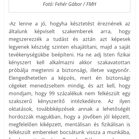
Fotó: Fehér Gábor / FMH
-Az lenne a jó, hogyha késztetést éreznének az
általunk képviselt szakemberek arra, hogy
megszerezzék a tudást és aztán azt képesek
legyenek készség szinten elsajátítani, majd a saját
tevékenységükbe beépíteni. Ha ne adj Isten fizikai
kényszert kell alkalmazni akkor szakavatottan
próbálja megtenni a biztonsági, illetve vagyonőr.
Elengedhetetlen a képzés, mert én biztonsági
cégeket menedzseltem mindig, és azt kell, hogy
mondjam, hogy 99 százalékuk nem felkészült egy
szakszerű kényszerítő intézkedésre. Az ilyen
oktatások, továbbképzések annak a lehetőségét
hordozzák magukban, hogy a jövőben jól képzett,
megfelelően kiképzett, mentálisan és fizikálisan is
felkészült embereket bocsátunk vissza a munkába,