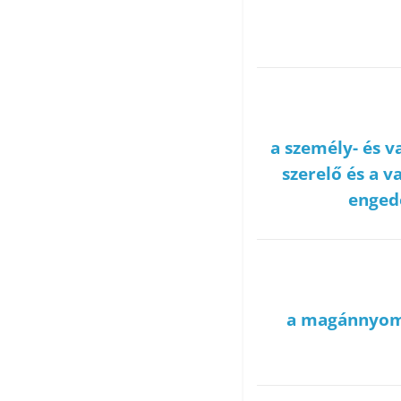
a személy- és 
szerelő és a 
engedé
a magánnyomo