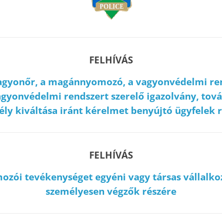
FELHÍVÁS
vagyonőr, a magánnyomozó, a vagyonvédelmi ren
vagyonvédelmi rendszert szerelő igazolvány, to
ly kiváltása iránt kérelmet benyújtó ügyfelek 
FELHÍVÁS
zói tevékenységet egyéni vagy társas vállalko
személyesen végzők részére