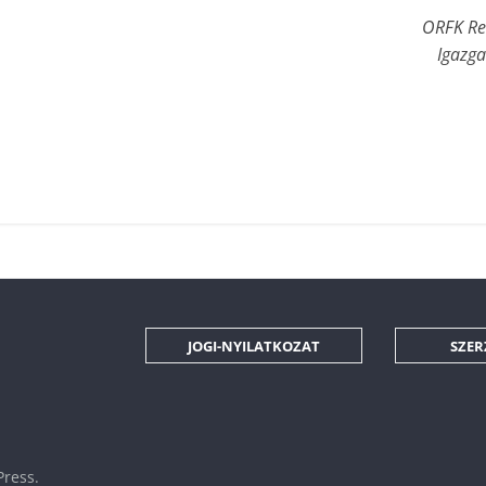
ORFK Re
Igazga
JOGI-NYILATKOZAT
SZER
ress
.