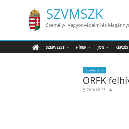
Skip
SZVMSZK
to
content
Személy-, Vagyonvédelmi és Magánn
SZERVEZET
HÍREK
JOG
KÉPZÉS
Közlemény
ORFK felhí
2018-06-26