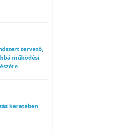
dszert tervező,
vábbá működési
részére
zás keretében