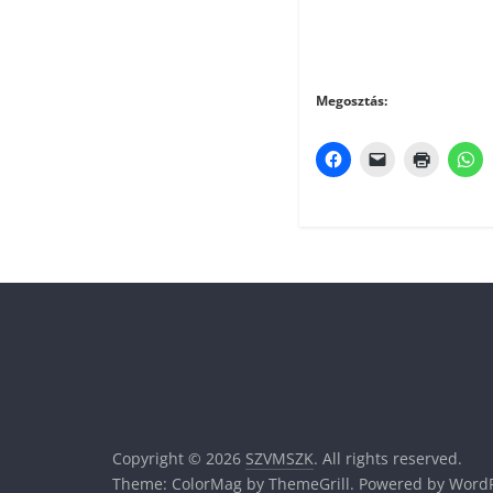
Megosztás:
Copyright © 2026
SZVMSZK
. All rights reserved.
Theme:
ColorMag
by ThemeGrill. Powered by
WordP