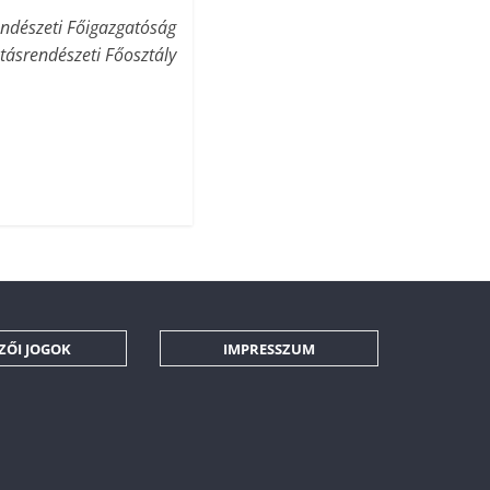
ndészeti Főigazgatóság
tásrendészeti Főosztály
ZŐI JOGOK
IMPRESSZUM