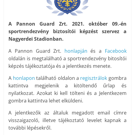
A Pannon Guard Zrt. 2021. október 09.-én
sportrendezvény biztosítói képzést szervez a
Nagyerdei Stadionban.
A Pannon Guard Zrt.
honlapján
és a
Facebook
oldalán is megtalálható a sportrendezvény bitosítói
képzés tájékoztatója és a jelentkezés menete.
A
honlapon
található oldalon a
regisztrálok
gombra
kattintva megjelenik a kitöltendő űrlap és
nyilatkozat. Azokat ki kell tölteni és a Jelentkezem
gombra kattintva lehet elküldeni.
A jelentkezők az általuk megadott email címre
visszaigazoló, illetve tájékoztató levelet kapnak a
további lépésekről.