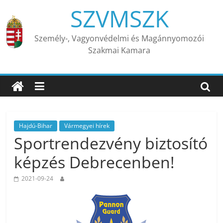
Skip
SZVMSZK
to
content
Személy-, Vagyonvédelmi és Magánnyomozói
Szakmai Kamara
Hajdú-Bihar
Vármegyei hírek
Sportrendezvény biztosító
képzés Debrecenben!
2021-09-24