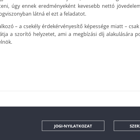
teni, úgy ennek eredményeként kevesebb nettó jövedelem
ogviszonyban látná el ezt a feladatot.
lalkozó – a csekély érdekérvényesítő képessége miatt – csak
átja a szorító helyzetet, ami a megbízási díj alakulására po
elnök.
JOGI-NYILATKOZAT
SZER