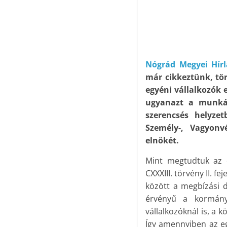
Nógrád Megyei Hír
már cikkeztünk, tör
egyéni vállalkozók 
ugyanazt a munkát
szerencsés helyze
Személy-, Vagyon
elnökét.
Mint megtudtuk az el
CXXXIII. törvény II. f
között a megbízási 
érvényű a kormány
vállalkozóknál is, a
Így amennyiben az eg