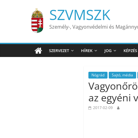
Skip
SZVMSZK
to
content
Személy-, Vagyonvédelmi és Magánn
SZERVEZET
HÍREK
JOG
KÉPZÉS
Nógrád
Sajtó, média
Vagyonőrök
az egyéni 
2017-02-09