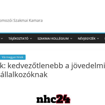
yomozói Szakmai Kamara
TÁJÉKOZTATÓ
SZAKMAI KOLLÉGIUM
NÉVJEGYZÉK
Vármegyei hírek
: kedvezőtlenebb a jövedelmi
vállalkozóknak