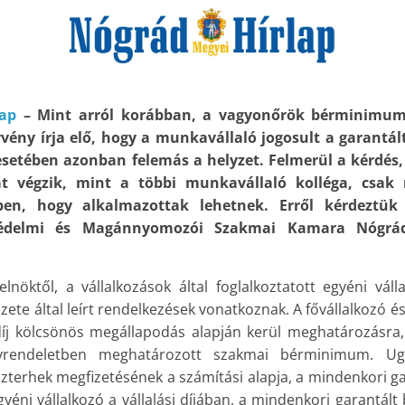
lap
– Mint arról korábban, a vagyonőrök bérminimum
vény írja elő, hogy a munkavállaló jogosult a garant
esetében azonban felemás a helyzet. Felmerül a kérdés,
 végzik, mint a többi munkavállaló kolléga, csak
tben, hogy alkalmazottak lehetnek. Erről kérdeztük 
védelmi és Magánnyomozói Szakmai Kamara Nógrád
nöktől, a vállalkozások által foglalkoztatott egyéni váll
ejezete által leírt rendelkezések vonatkoznak. A fővállalkozó é
díj kölcsönös megállapodás alapján kerül meghatározásra
rendeletben meghatározott szakmai bérminimum. Ug
 közterhek megfizetésének a számítási alapja, a mindenkori 
yéni vállalkozó a vállalási díjában, a mindenkori garantá