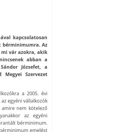
ával kapcsolatosan
ált bérminimumra. Az
 mi vár azokra, akik
 nincsenek abban a
Sándor Józsefet, a
 Megyei Szervezet
alkozókra a 2005. évi
s az egyéni vállalkozók
, amire nem kötelező
yanakkor az egyéni
garantált bérminimum.
lt bérminimum emelést