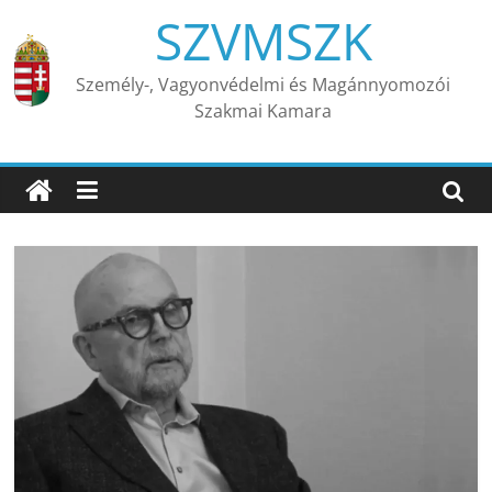
Skip
SZVMSZK
to
content
Személy-, Vagyonvédelmi és Magánnyomozói
Szakmai Kamara