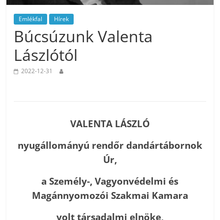
Emlékfal
Hírek
Búcsúzunk Valenta
Lászlótól
2022-12-31
VALENTA LÁSZLÓ
nyugállományú rendőr dandártábornok
Úr,
a Személy-, Vagyonvédelmi és
Magánnyomozói Szakmai Kamara
volt társadalmi elnöke,