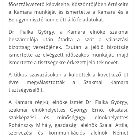
főosztályvezető képviselte. Köszöntőjében értékelte
a Kamara munkáját és ismertette a Kamara és a
Belügyminisztérium előtt álló feladatokat.
Dr. Fialka György, a Kamara elnöke szakmai
beszámolója után átadta a szót a választási
bizottság vezetőjének. Ezután a jelölő bizottság
ismertette az elvégzett időszakos munkáját, majd
ismertette a tisztségekre érkezett jelöltek nevét.
A titkos szavazásokon a küldöttek a következő öt
évre megválasztották a Szakmai Kamara
tisztségviselőit.
A Kamara régi-új elnöke ismét Dr. Fialka György,
szakmai elnökhelyettes Gyöngy Ernő, oktatási.
szakképzési és minőségügyi elnökhelyettes
Rohánszky Mihály, gazdasági alelnök Szalai Attila,
szervezési és kommunikációs alelnök Német