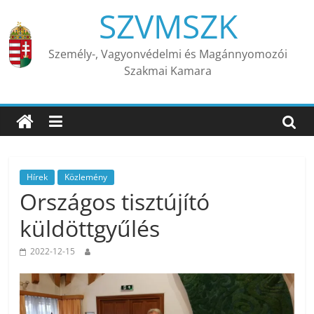
Skip
SZVMSZK
to
content
Személy-, Vagyonvédelmi és Magánnyomozói
Szakmai Kamara
Hírek
Közlemény
Országos tisztújító
küldöttgyűlés
2022-12-15