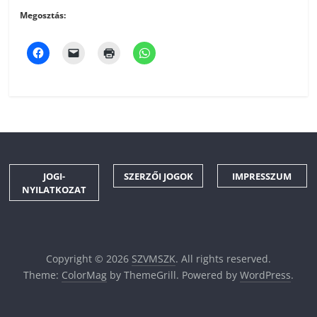
Megosztás:
JOGI-
SZERZŐI JOGOK
IMPRESSZUM
NYILATKOZAT
Copyright © 2026
SZVMSZK
. All rights reserved.
Theme:
ColorMag
by ThemeGrill. Powered by
WordPress
.