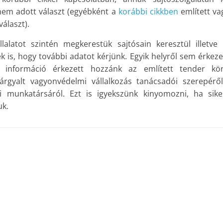
nem adott választ (egyébként a
korábbi cikkben
említett va
álaszt).
llalatot szintén megkerestük sajtósain keresztül illetve
is, hogy további adatot kérjünk. Egyik helyről sem érkezet
információ érkezett hozzánk az említett tender kör
rgyalt vagyonvédelmi vállalkozás tanácsadói szerepéről
bi munkatársáról. Ezt is igyekszünk kinyomozni, ha sike
uk.