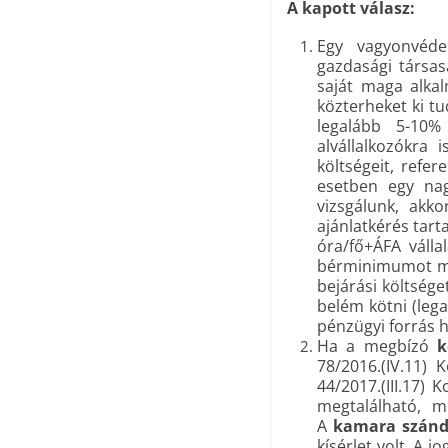
A kapott válasz:
Egy vagyonvédel
gazdasági társas
saját maga alka
közterheket ki tu
legalább 5-10% 
alvállalkozókra 
költségeit, refe
esetben egy nag
vizsgálunk, akk
ajánlatkérés tar
óra/fő+ÁFA válla
bérminimumot mi
bejárási költség
belém kötni (leg
pénzügyi forrás 
Ha a megbízó
k
78/2016.(IV.11)
44/2017.(III.17)
megtalálható, me
A
kamara szándé
kísérlet volt. A 