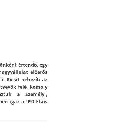
rönként értendő, egy
agyvállalat élőerős
. Kicsit nehezíti az
sztvevők felé, komoly
eztük a Személy-,
n igaz a 990 Ft-os