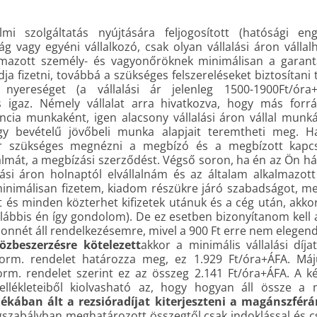
mi szolgáltatás nyújtására feljogosított (hatósági eng
ág vagy egyéni vállalkozó, csak olyan vállalási áron válla
lmazott személy- és vagyonőröknek minimálisan a garan
dja fizetni, továbbá a szükséges felszereléseket biztosítani t
nyereséget (a vállalási ár jelenleg 1500-1900Ft/óra
is igaz. Némely vállalat arra hivatkozva, hogy más forr
rencia munkaként, igen alacsony vállalási áron vállal munká
y bevételű jövőbeli munka alapjait teremtheti meg. H
or szükséges megnézni a megbízó és a megbízott kapcso
talmát, a megbízási szerződést. Végső soron, ha én az Ön há
lási áron holnaptól elvállalnám és az általam alkalmazot
nimálisan fizetem, kiadom részükre járó szabadságot, m
et és minden közterhet kifizetek utánuk és a cég után, ak
alábbis én így gondolom). De ez esetben bizonyítanom kell 
honnét áll rendelkezésemre, mivel a 900 Ft erre nem elegen
özbeszerzésre kötelezett
akkor a minimális vállalási díj
 Korm. rendelet határozza meg, ez 1.929 Ft/óra+ÁFA. Má
 Korm. rendelet szerint ez az összeg 2.141 Ft/óra+ÁFA. A k
llékleteiből kiolvasható az, hogy hogyan áll össze a mi
kában ált a rezsióradíjat kiterjeszteni a magánszférár
jogszabályban meghatározott összegtől csak indoklással és 