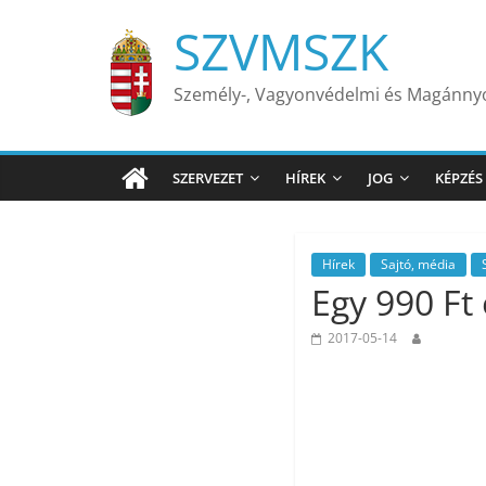
Skip
SZVMSZK
to
content
Személy-, Vagyonvédelmi és Magánn
SZERVEZET
HÍREK
JOG
KÉPZÉS
Hírek
Sajtó, média
Egy 990 Ft 
2017-05-14