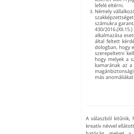
lefelé eltérni.
Némely vállalkoz
szakképzettsége
számukra garantá
430/2016.(XII.1
alkalmazása eseté
által feltett ké
dologban, hogy ez
szerepeltetni kel
hogy melyek a sz
kamarának az a 
magánbiztonsági 
más anomáliákat 
A válaszból kitűnik,
kreatív névvel elláto
hatóság, melyet a 