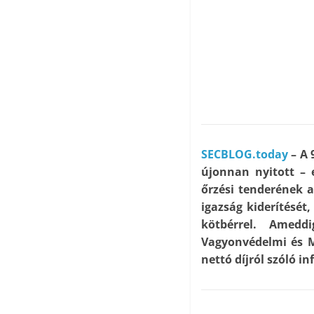
SECBLOG.today
– A 
újonnan nyitott – 
őrzési tenderének a
igazság kiderítését,
kötbérrel. Amedd
Vagyonvédelmi és 
nettó díjról szóló i