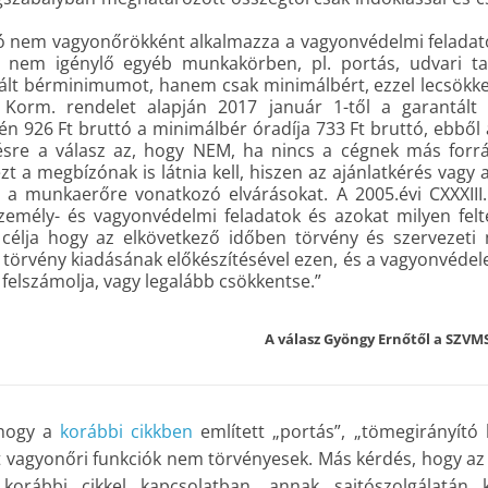
ó nem vagyonőrökként alkalmazza a vagyonvédelmi feladato
t nem igénylő egyéb munkakörben, pl. portás, udvari tak
lt bérminimumot, hanem csak minimálbért, ezzel lecsökkenti 
5.) Korm. rendelet alapján 2017 január 1-től a garantá
n 926 Ft bruttó a minimálbér óradíja 733 Ft bruttó, ebből 
rdésre a válasz az, hogy NEM, ha nincs a cégnek más forr
t a megbízónak is látnia kell, hiszen az ajánlatkérés vagy a
l a munkaerőre vonatkozó elvárásokat. A 2005.évi CXXXIII. 
emély- és vagyonvédelmi feladatok és azokat milyen feltéte
célja hogy az elkövetkező időben törvény és szervezeti 
törvény kiadásának előkészítésével ezen, és a vagyonvéde
felszámolja, vagy legalább csökkentse.”
A válasz Gyöngy Ernőtől a SZVM
 hogy a
korábbi cikkben
említett „portás”, „tömegirányító
tt vagyonőri funkciók nem törvényesek. Más kérdés, hogy az
korábbi cikkel kapcsolatban, annak sajtószolgálatán k