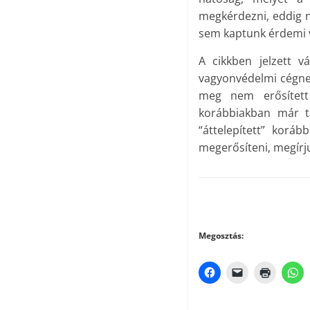
megkérdezni, eddig 
sem kaptunk érdemi v
A cikkben jelzett vá
vagyonvédelmi cégnek 
meg nem erősített 
korábbiakban már tá
“áttelepített” koráb
megerősíteni, megírj
Megosztás: