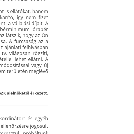
t is ellátókat, hanem
arító, így nem fizet
a vállalási díjait. A
lt bérminimum órabér
az látszik, hogy az Ön
ása. A furcsaság az a
z ajánlati felhívásban
tv. világosan rögzíti,
llel lehet ellátni. A
módosítással vagy új
lem területén meglévő
SZK alelnökétől érkezett.
 kordinátor” és egyéb
 ellenőrzésre jogosult
eresztül próbáltunk