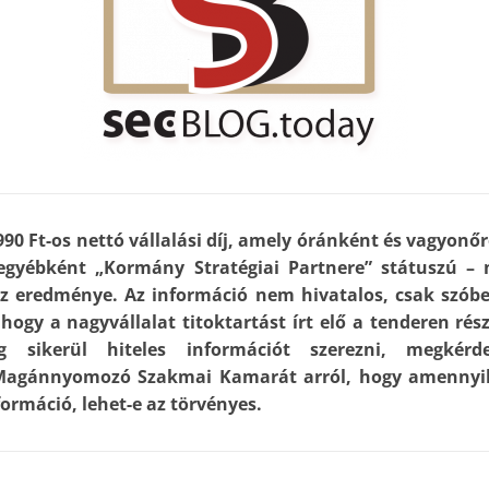
990 Ft-os nettó vállalási díj, amely óránként és vagyonő
egyébként „Kormány Stratégiai Partnere” státuszú – n
z eredménye. Az információ nem hivatalos, csak szóbeli
 hogy a nagyvállalat titoktartást írt elő a tenderen ré
ig sikerül hiteles információt szerezni, megkérd
Magánnyomozó Szakmai Kamarát arról, hogy amennyibe
nformáció, lehet-e az törvényes.