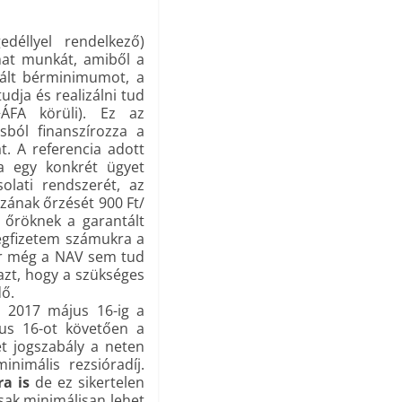
edéllyel rendelkező)
lhat munkát, amiből a
tált bérminimumot, a
udja és realizálni tud
+ÁFA körüli). Ez az
ásból finanszírozza a
t. A referencia adott
a egy konkrét ügyet
lati rendszerét, az
zának őrzését 900 Ft/
t őröknek a garantált
egfizetem számukra a
kor még a NAV sem tud
azt, hogy a szükséges
dő.
at 2017 május 16-ig a
jus 16-ot követően a
ét jogszabály a neten
nimális rezsióradíj.
a is
de ez sikertelen
csak minimálisan lehet