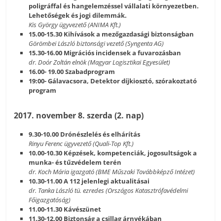
poligráffal és hangelemzéssel vállalati környezetben.
Lehetőségek és jogi dilemmák.
Kis György ügyvezető (ANIMA Kft.)
15.00-15.30 Kihívások a mezőgazdasági biztonságban
Görömbei László biztonsági vezető (Syngenta AG)
15.30-16.00 Migrációs incidensek a fuvarozásban
dr. Doór Zoltán elnök (Magyar Logisztikai Egyesület)
16.00- 19.00 Szabadprogram
19:00- Gálavacsora, Detektor díjkiosztó, szórakoztató
program
2017. november 8. szerda (2. nap)
9.30-10.00 Drónészlelés és elhárítás
Rinyu Ferenc ügyvezető (Quali-Top Kft.)
10.00-10.30 Képzések, kompetenciák, jogosultságok a
munka- és tűzvédelem terén
dr. Koch Mária igazgató (BME Műszaki Továbbképző Intézet)
10.30-11.00 A 112 jelenlegi aktualitásai
dr. Tanka László tü. ezredes (Országos Katasztrófavédelmi
Főigazgatóság)
11.00-11.30 Kávészünet
11.30-12.00 Biztonság a csillag árnyékában