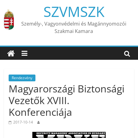
Skip
SZVMSZK
to
content
Személy-, Vagyonvédelmi és Magánnyomozói
Szakmai Kamara
Rendezvény
Magyarországi Biztonsági
Vezetők XVIII.
Konferenciája
2017-10-14