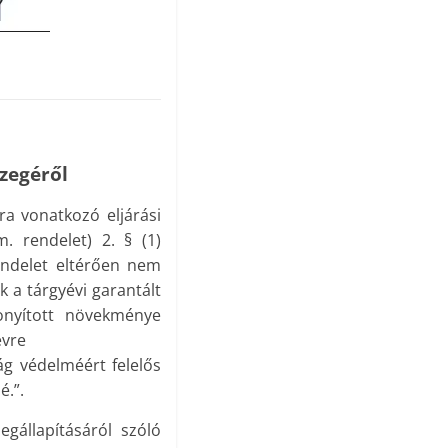
szegéről
ra vonatkozó eljárási
. rendelet) 2. § (1)
endelet eltérően nem
 a tárgyévi garantált
onyított növekménye
évre
ág védelméért felelős
é.”.
gállapításáról szóló