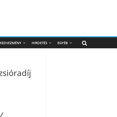
KEDVEZMÉNY
HIRDETÉS
EGYÉB
zsióradíj