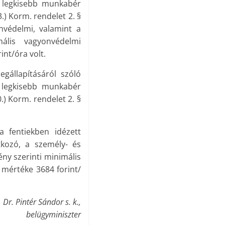
ző legkisebb munkabér
.) Korm. rendelet 2. §
nvédelmi, valamint a
ális vagyonvédelmi
int/óra volt.
gállapításáról szóló
ő legkisebb munkabér
.) Korm. rendelet 2. §
a fentiekben idézett
tkozó, a személy- és
ny szerinti minimális
b mértéke 3684 forint/
Dr. Pintér Sándor s. k.,
belügyminiszter