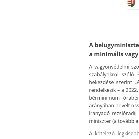
A belügyminiszt
a minimális vagyo
A vagyonvédelmi szol
szabályokról szóló 
bekezdése szerint „
rendelkezik – a 2022
bérminimum órabér 
arányában növelt össz
irányadó rezsióradíj
miniszter (a további
A kötelező legkiseb