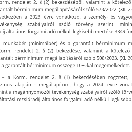
 Korm. rendelet 2. § (2) bekezdéséből, valamint a kötele
antált bérminimum megállapításáról szóló 573/2022. (XII. 23
vetkezően a 2023. évre vonatkozó, a személy- és vagyo
ékenység szabályairól szóló törvény szerinti minim
díj általános forgalmi adó nélküli legkisebb mértéke 3349 for
b munkabér (minimálbér) és a garantált bérminimum me
) Korm. rendelet 2. § (2) bekezdése, valamint a kötelez
antált bérminimum megállapításáról szóló 508/2023. (XI. 20
n a garantált bérminimum összege 10%-kal megemelkedett.
el – a Korm. rendelet 2. § (1) bekezdésében rögzített, 
izmus alapján – megállapítom, hogy a 2024. évre vona
int a magánnyomozói tevékenység szabályairól szóló törvé
tatási rezsióradíj általános forgalmi adó nélküli legkiseb