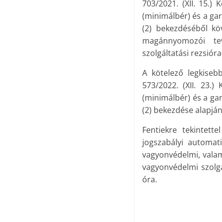
703/2021. (XII. 15.)
(minimálbér) és a gar
(2) bekezdéséből kö
magánnyomozói tev
szolgáltatási rezsióra
A kötelező legkiseb
573/2022. (XII. 23.
(minimálbér) és a gar
(2) bekezdése alapjá
Fentiekre tekintett
jogszabályi automat
vagyonvédelmi, valam
vagyonvédelmi szolgál
óra.