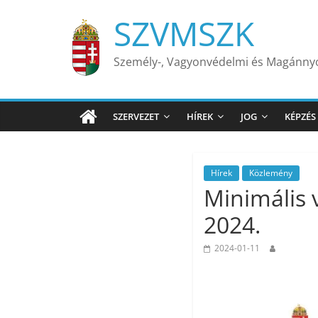
Skip
SZVMSZK
to
content
Személy-, Vagyonvédelmi és Magánn
SZERVEZET
HÍREK
JOG
KÉPZÉS
Hírek
Közlemény
Minimális 
2024.
2024-01-11