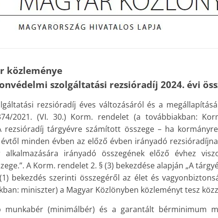
er közleménye
nvédelmi szolgáltatási rezsióradíj 2024. évi ös
gáltatási rezsióradíj éves változásáról és a megállapításá
374/2021. (VI. 30.) Korm. rendelet (a továbbiakban: Korm
A rezsióradíj tárgyévre számított összege – ha kormányr
. évtől minden évben az előző évben irányadó rezsióradíjnak
alkalmazására irányadó összegének előző évhez visz
ege.”. A Korm. rendelet 2. § (3) bekezdése alapján „A tárgy
 (1) bekezdés szerinti összegéről az élet és vagyonbiztons
akban: miniszter) a Magyar Közlönyben közleményt tesz közz
b munkabér (minimálbér) és a garantált bérminimum me