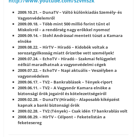
http://www.youtube.com/szvmszk
2009.10.21. – DunaTV – Váltó különkiadás Személy- és
Vagyonvédelemről
2009.09.18. – Több mint 500 millió forint tűnt el
Miskolcról – a rendőrség nagy erőkkel nyomoz!
2009.09.14. – Stohl Andrással mentett túszt a Kamara
elnöke
2009.08.22. – HírTV – Híradó – Kidobók voltak a
sorozatgyilkosság miatt őrizetbe vett személyek!
2009.07.24. – EchoTV – Híradó – Szakmai felügyelet
nélkül maradhatnak a vagyonvédelmi cégek
2009.07.22. – EchoTV – Napi aktuális – Veszélyben a
vagyonvédelem
2009.06.17. – TV2 – Bankrablások – Tények-riport
2009.06.11. – TV2 – A Vagyonőr Kamara elnöke a
biztonsági őrök jogairól és kötelezettségeiről
2009.02.28. – DunaTV (Híradó) – Alaposabb kiképzést
kapnak a banki biztonsági őrök
2009.02.28. – TV2 (Tények) – Csak idén 17 bankrablás volt
2008.08.29. – HírTV – Célpont – Feketelistán a
feketesereg