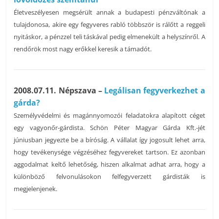
Életveszélyesen megsérült annak a budapesti pénzváltónak a
tulajdonosa, akire egy fegyveres rabló többször is rálőtt a reggeli
nyitáskor, a pénzzel teli táskával pedig elmenekült a helyszínről. A
rendőrök most nagy erőkkel keresik a támadót.
2008.07.11. Népszava –
Legálisan fegyverkezhet a
gárda?
Személyvédelmi és magánnyomozói feladatokra alapított céget
egy vagyonőr-gárdista. Schön Péter Magyar Gárda Kft.-jét
júniusban jegyezte be a bíróság. A vállalat így jogosult lehet arra,
hogy tevékenysége végzéséhez fegyvereket tartson. Ez azonban
aggodalmat keltő lehetőség, hiszen alkalmat adhat arra, hogy a
különböző felvonulásokon felfegyverzett gárdisták is
megjelenjenek.