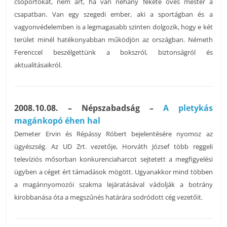
csoportokat, nem árt, ha van néhány fekete öves mester a
csapatban. Van egy szegedi ember, aki a sportágban és a
vagyonvédelemben is a legmagasabb szinten dolgozik, hogy e két
terület minél hatékonyabban működjön az országban. Németh
Ferenccel beszélgettünk a bokszról, biztonságról és
aktualitásaikról.
2008.10.08. – Népszabadság –
A pletykás
magánkopó éhen hal
Demeter Ervin és Répássy Róbert bejelentésére nyomoz az
ügyészség. Az UD Zrt. vezetője, Horváth József több reggeli
televíziós mősorban konkurenciaharcot sejtetett a megfigyelési
ügyben a céget ért támadások mögött. Ugyanakkor mind többen
a magánnyomozói szakma lejáratásával vádolják a botrány
kirobbanása óta a megszűnés határára sodródott cég vezetőit.