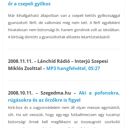
őr a csepeli gyilkos
Már kihallgatható állapotban van a csepeli kettős gyilkossággal
gyanúsított férfi, de vallomást még nem tett. A férfi egyébként
hivatalosan nem biztonsági őr, hanem gondnok volt az iskolában.
A bíróság döntött a gyanúsítottak előzetes letartóztatásáról.
2008.11.11.
– Lánchíd Rádió – Interjú Szepesi
Miklós Zsolttal –
MP3 hangfelvétel, 05:27
2008.10.11. – Szegedma.hu –
Aki a pofonokra,
rúgásokra és az őrzőkre is figyel
Kick-box és a vagyonvédelem nem áll olyan messze egymástól,
sőt. Ha azt vesszük, hogy egy-egy futballmeccsen egy tucatnyi
biztonsági őrnek kell megfékezni az összeugrott szurkolói