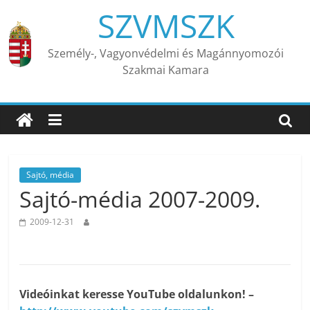
Skip
SZVMSZK
to
content
Személy-, Vagyonvédelmi és Magánnyomozói
Szakmai Kamara
Sajtó, média
Sajtó-média 2007-2009.
2009-12-31
Videóinkat keresse YouTube oldalunkon! –