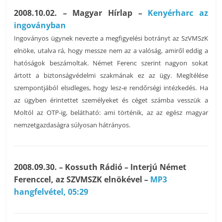
2008.10.02. – Magyar Hírlap –
Kenyérharc az
ingoványban
Ingoványos ügynek nevezte a megfigyelési botrányt az SzVMSzK
elnöke, utalva rá, hogy messze nem az a valóság, amiről eddig a
hatóságok beszámoltak. Német Ferenc szerint nagyon sokat
ártott a biztonságvédelmi szakmának ez az ügy. Megítélése
szempontjából elsıdleges, hogy lesz-e rendőrségi intézkedés. Ha
az ügyben érintettet személyeket és céget számba vesszük a
Moltól az OTP-ig, belátható: ami történik, az az egész magyar
nemzetgazdaságra súlyosan hátrányos.
2008.09.30. – Kossuth Rádió – Interjú Német
Ferenccel, az SZVMSZK elnökével –
MP3
hangfelvétel, 05:29