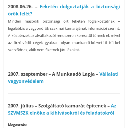
2008.06.26. –
Feketén dolgoztatják a biztonsági
őrök felét?
Minden második biztonsági őrt feketén foglalkoztatnak –
legalábbis a vagyonőrök szakmai kamarájának információi szerint.
A közpénzek az alvállalkozói rendszeren keresztül tűnnek el, mivel
az őrző-védő cégek gyakran olyan munkaerő-közvetítő Kft-kel
szerződnek, akik nem fizetnek járulékokat.
2007. szeptember – A Munkaadó Lapja –
Vállalati
vagyonvédelem
2007. július – Szolgáltató kamarát építenek –
Az
SZVMSZK elnöke a kihívásokról és feladatokról
Megosztás: