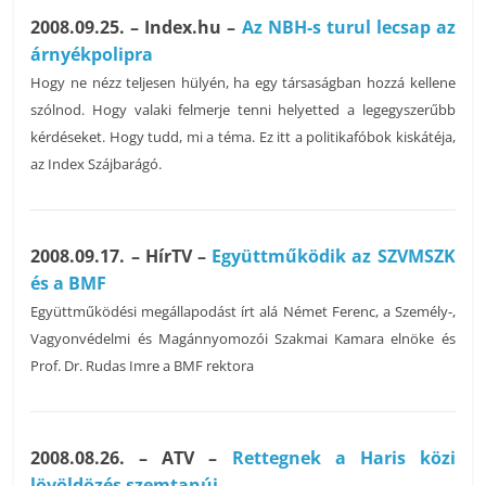
2008.09.25. – Index.hu –
Az NBH-s turul lecsap az
árnyékpolipra
Hogy ne nézz teljesen hülyén, ha egy társaságban hozzá kellene
szólnod. Hogy valaki felmerje tenni helyetted a legegyszerűbb
kérdéseket. Hogy tudd, mi a téma. Ez itt a politikafóbok kiskátéja,
az Index Szájbarágó.
2008.09.17. – HírTV –
Együttműködik az SZVMSZK
és a BMF
Együttműködési megállapodást írt alá Német Ferenc, a Személy-,
Vagyonvédelmi és Magánnyomozói Szakmai Kamara elnöke és
Prof. Dr. Rudas Imre a BMF rektora
2008.08.26. – ATV –
Rettegnek a Haris közi
lövöldözés szemtanúi