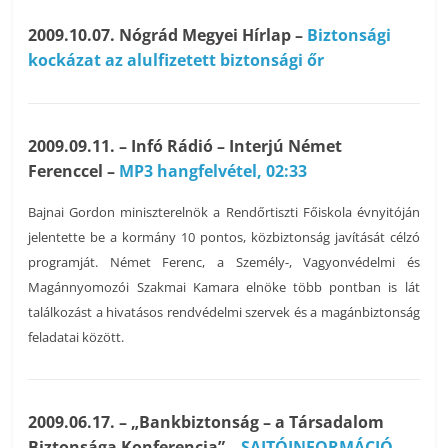
2009.10.07. Nógrád Megyei Hírlap –
Biztonsági
kockázat az alulfizetett biztonsági őr
2009.09.11. – Infó Rádió – Interjú Német
Ferenccel –
MP3 hangfelvétel, 02:33
Bajnai Gordon miniszterelnök a Rendőrtiszti Főiskola évnyitóján
jelentette be a kormány 10 pontos, közbiztonság javítását célzó
programját. Német Ferenc, a Személy-, Vagyonvédelmi és
Magánnyomozói Szakmai Kamara elnöke több pontban is lát
találkozást a hivatásos rendvédelmi szervek és a magánbiztonság
feladatai között.
2009.06.17. – „Bankbiztonság – a Társadalom
Biztonsága Konferencia” –
SAJTÓINFORMÁCIÓ