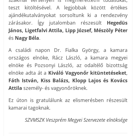
szakmai versenyen is megmérettetni tudásukat,
teszt kitöltésével. A legjobbak között értékes
ajándékutalványokat sorsoltunk ki a rendezvény
zárásakor. Így jutalomban részesült
Hegedüs
János, Ligetfalvi Attila, Lipp József, Mészöly Péter
és
Nagy Béla
.
A családi napon Dr. Fialka György, a kamara
országos elnöke, Rácz László, a kamara megyei
elnöke és Pozsonyi László, az odaítélő bizottság
elnöke adta át a
Kiváló Vagyonőr
kitüntetéseket
,
Fáth István, Kiss Balázs, Klopp Lajos és Kovács
Attila
személy- és vagyonőröknek.
Ez úton is gratulálunk az elismerésben részesült
kamarai tagoknak.
SZVMSZK Veszprém Megyei Szervezete elnöksége