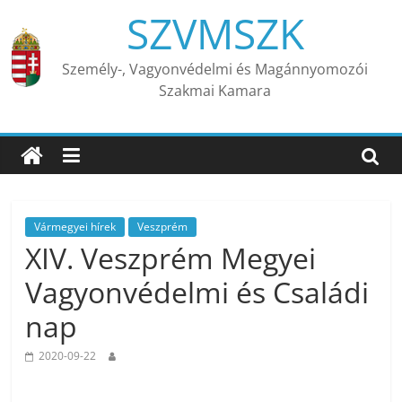
Skip
SZVMSZK
to
content
Személy-, Vagyonvédelmi és Magánnyomozói
Szakmai Kamara
Vármegyei hírek
Veszprém
XIV. Veszprém Megyei
Vagyonvédelmi és Családi
nap
2020-09-22